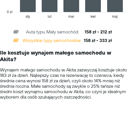
chart
has
0 zł
1
sty
lut
mar
kwi
maj
End
of
X
interactive
axis
chart
Auta typu Mały samochód
158 zł - 212 zł
displaying
categories.
Wszystkie typy samochodów
158 zł - 333 zł
Range:
14
Ile kosztuje wynajem małego samochodu w
categories.
Akita?
The
chart
Wynajem małego samochodu w Akita zazwyczaj kosztuje około
has
183 zł za dzień. Najlepszy czas na rezerwację to czerwca, kiedy
1
średnia cena wynosi 158 zł za dzień, czyli około 14% mniej niż
Y
średnia roczna. Małe samochody są zwykle o 25% tańsze niż
axis
średni koszt wynajmu samochodu w Akita, co czyni je idealnym
displaying
wyborem dla osób szukających oszczędności.
values.
Range:
0
to
400.