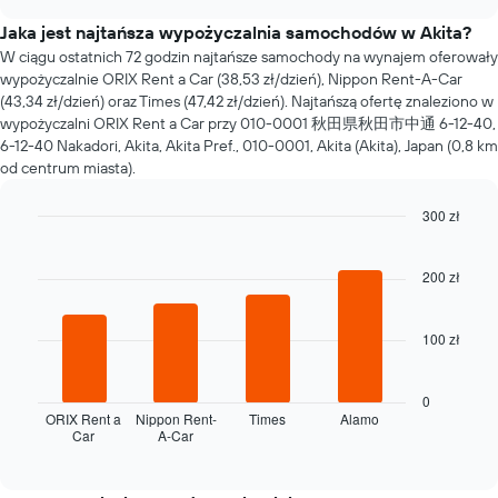
się
chart
cena
Jaka jest najtańsza wypożyczalnia samochodów w Akita?
za
W ciągu ostatnich 72 godzin najtańsze samochody na wynajem oferowały
wynajem
wypożyczalnie ORIX Rent a Car (38,53 zł/dzień), Nippon Rent-A-Car
samochodu
(43,34 zł/dzień) oraz Times (47,42 zł/dzień). Najtańszą ofertę znaleziono w
wraz
wypożyczalni ORIX Rent a Car przy 010-0001 秋田県秋田市中通 6-12-40,
ze
6-12-40 Nakadori, Akita, Akita Pref., 010-0001, Akita (Akita), Japan (0,8 km
zbliżaniem
od centrum miasta).
się
terminu
300 zł
rezerwacji
Wykres
Bar
Chart
graphic.
chart
ma
with
200 zł
1
4
oś
bars.
X
100 zł
przedstawiającą
Następujący
liczbę
wykres
dni
pokazuje
0
przed
cztery
ORIX Rent a
Nippon Rent-
Times
Alamo
rezerwacją
Car
A-Car
najtańsze
End
Wykres
of
wypożyczalnie
interactive
ma
samochodów
chart
1