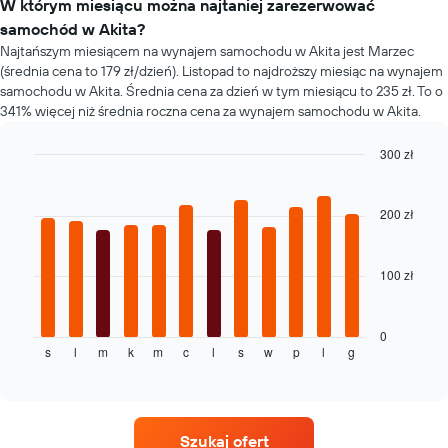
w
W którym miesiącu można najtaniej zarezerwować
oś
ciągu
samochód w Akita?
Y
ostatnich
przedstawiającą
Najtańszym miesiącem na wynajem samochodu w Akita jest Marzec
72
średnią
(średnia cena to 179 zł/dzień). Listopad to najdroższy miesiąc na wynajem
godzin
cenę
samochodu w Akita. Średnia cena za dzień w tym miesiącu to 235 zł. To o
Wykres
za
341% więcej niż średnia roczna cena za wynajem samochodu w Akita.
ma
wynajem
1
samochodu
300 zł
oś
X
Bar
Chart
graphic.
chart
przedstawiającą
with
cztery
200 zł
12
najtańsze
bars.
wypożyczalnie
samochodów
100 zł
Następujący
Wykres
wykres
ma
pokazuje
1
średnią
0
oś
s
l
m
k
m
c
l
s
w
p
l
g
cenę
End
Y
of
za
interactive
przedstawiającą
wynajem
chart
najniższą
samochodu
cenę
dla
za
Szukaj ofert