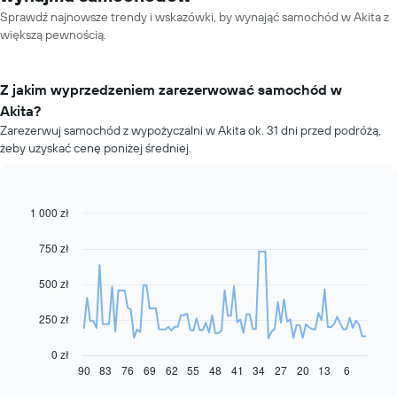
Sprawdź najnowsze trendy i wskazówki, by wynająć samochód w Akita z
większą pewnością.
Z jakim wyprzedzeniem zarezerwować samochód w
Akita?
Zarezerwuj samochód z wypożyczalni w Akita ok. 31 dni przed podróżą,
żeby uzyskać cenę poniżej średniej.
1 000 zł
Line
Chart
graphic.
chart
with
750 zł
91
data
500 zł
points.
Następujący
250 zł
wykres
pokazuje,
0 zł
jak
90
83
76
69
62
55
48
41
34
27
20
13
6
End
of
zmienia
interactive