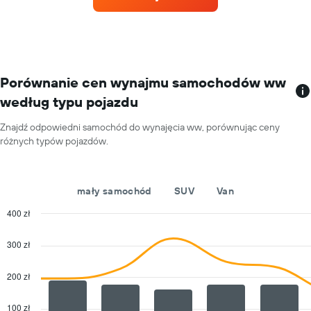
każdego
wynajem
miesiąca
samochodu
Wykres
w
ma
poszczególnych
1
wypożyczalniach
oś
X
Porównanie cen wynajmu samochodów ww
przedstawiającą
według typu pojazdu
miesiące
roku
Znajdź odpowiedni samochód do wynajęcia ww, porównując ceny
Wykres
różnych typów pojazdów.
ma
1
oś
Y
mały samochód
SUV
Van
przedstawiającą
średnią
400 zł
cenę
Combination
Chart
za
graphic.
chart
300 zł
with
wynajem
2
samochodu
data
200 zł
na
series.
jeden
dzień
100 zł
The