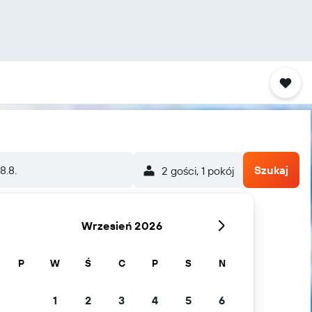
8.8.
Szukaj
2 gości, 1 pokój
Wrzesień 2026
P
W
Ś
C
P
S
N
1
2
3
4
5
6