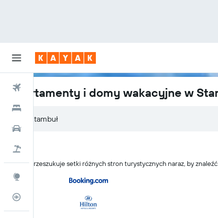
Loty
Apartamenty i domy wakacyjne w Sta
Hotele
Samochody
Lot+Hotel
KAYAK przeszukuje setki różnych stron turystycznych naraz, by znal
Explore
Status lotu