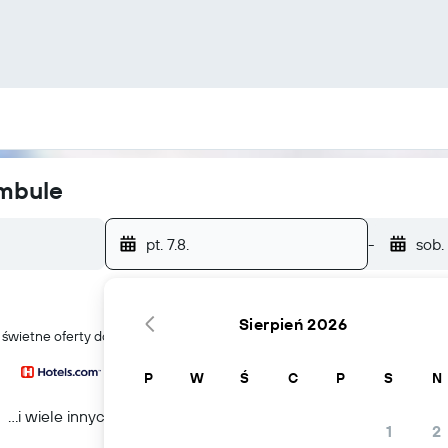
mbule
pt. 7.8.
-
sob. 
Sierpień 2026
eźć świetne oferty domów wakacyjnych w Stambule
P
W
Ś
C
P
S
N
...i wiele innych
1
2