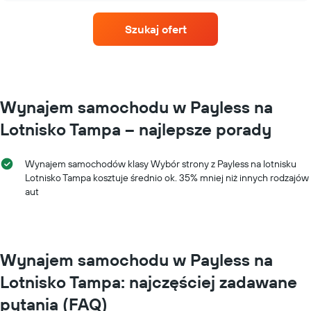
ma
samochodu
1
dla
oś
Szukaj ofert
każdego
Y
miesiąca
przedstawiającą
Wykres
średnią
ma
cenę
1
za
oś
Wynajem samochodu w Payless na
wynajem
X
samochodu
Lotnisko Tampa – najlepsze porady
przedstawiającą
miesiące
roku
Wynajem samochodów klasy Wybór strony z Payless na lotnisku
Wykres
Lotnisko Tampa kosztuje średnio ok. 35% mniej niż innych rodzajów
ma
aut
1
oś
Y
przedstawiającą
średnią
Wynajem samochodu w Payless na
cenę
za
Lotnisko Tampa: najczęściej zadawane
wynajem
samochodu
pytania (FAQ)