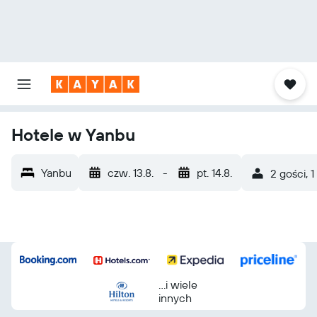
Hotele w Yanbu
Yanbu
czw. 13.8.
-
pt. 14.8.
2 gości, 1
...i wiele
innych