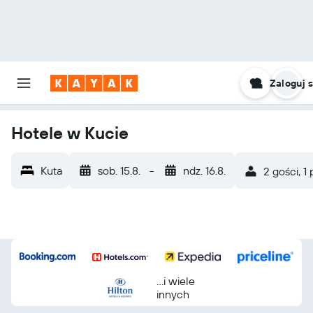
Zaloguj s
Hotele w Kucie
Kuta
sob. 15.8.
-
ndz. 16.8.
2 gości, 1
...i wiele
innych