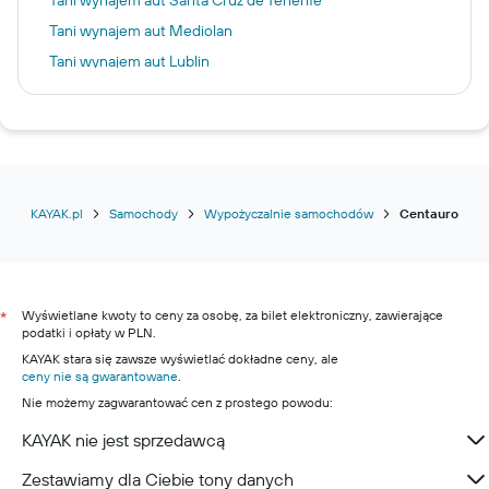
Tani wynajem aut Santa Cruz de Tenerife
Tani wynajem aut Mediolan
Tani wynajem aut Lublin
Tani wynajem aut Larnaka
Tani wynajem aut Las Palmas de Gran Canaria
Tani wynajem aut Korfu
Tani wynajem aut Katania
Tani wynajem aut Zakopane
KAYAK.pl
Samochody
Wypożyczalnie samochodów
Centauro
Wyświetlane kwoty to ceny za osobę, za bilet elektroniczny, zawierające
*
podatki i opłaty w PLN.
KAYAK stara się zawsze wyświetlać dokładne ceny, ale
ceny nie są gwarantowane
.
Nie możemy zagwarantować cen z prostego powodu:
KAYAK nie jest sprzedawcą
Zestawiamy dla Ciebie tony danych