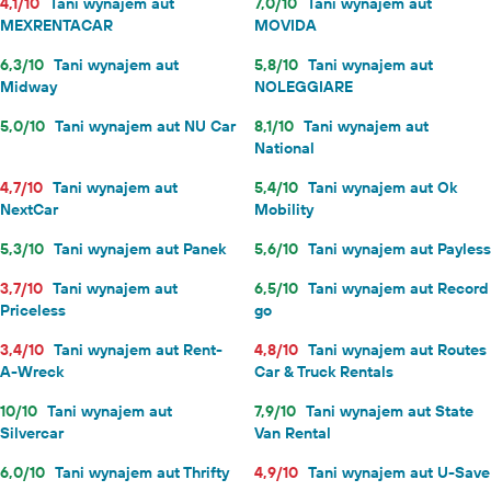
4,1/10
Tani wynajem aut
7,0/10
Tani wynajem aut
MEXRENTACAR
MOVIDA
6,3/10
Tani wynajem aut
5,8/10
Tani wynajem aut
Midway
NOLEGGIARE
5,0/10
Tani wynajem aut NU Car
8,1/10
Tani wynajem aut
National
4,7/10
Tani wynajem aut
5,4/10
Tani wynajem aut Ok
NextCar
Mobility
5,3/10
Tani wynajem aut Panek
5,6/10
Tani wynajem aut Payless
3,7/10
Tani wynajem aut
6,5/10
Tani wynajem aut Record
Priceless
go
3,4/10
Tani wynajem aut Rent-
4,8/10
Tani wynajem aut Routes
A-Wreck
Car & Truck Rentals
10/10
Tani wynajem aut
7,9/10
Tani wynajem aut State
Silvercar
Van Rental
6,0/10
Tani wynajem aut Thrifty
4,9/10
Tani wynajem aut U-Save