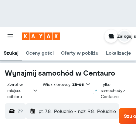
Zaloguj s
Szukaj
Oceny gości
Oferty w pobliżu
Lokalizacje
Wynajmij samochód w Centauro
Zwrot w 
Wiek kierowcy:
25-65
Tylko
miejscu 
samochody z
odbioru
Centauro
Z?
pt. 7.8.
Południe
-
ndz. 9.8.
Południe
Szuk