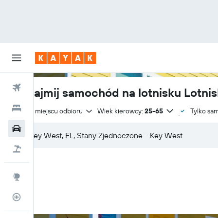
Loty
Wynajmij samochód na lotnisku Lotni
Hotele
Zwrot w miejscu odbioru
Wiek kierowcy:
25-65
Tylko sa
Samochody
Lot+Hotel
Explore
Status lotu