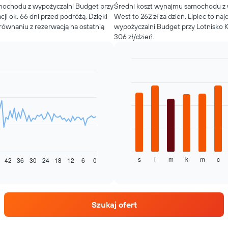
mochodu z wypożyczalni Budget przy
Średni koszt wynajmu samochodu z 
ji ok. 66 dni przed podróżą. Dzięki
West to 262 zł za dzień. Lipiec to 
ównaniu z rezerwacją na ostatnią
wypożyczalni Budget przy Lotnisko 
306 zł/dzień.
Bar
Chart
graphic.
chart
with
12
bars.
Następujący
wykres
pokazuje
średnią
s
l
m
k
m
c
cenę
42
36
30
24
18
12
6
0
End
of
za
interactive
wynajem
chart
samochodu
dla
Szukaj ofert
każdego
miesiąca