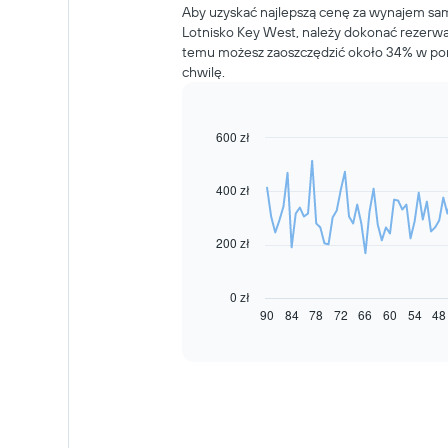
Aby uzyskać najlepszą cenę za wynajem sa
Lotnisko Key West, należy dokonać rezerwac
temu możesz zaoszczędzić około 34% w por
chwilę.
600 zł
Line
Chart
graphic.
chart
with
91
400 zł
data
points.
200 zł
Następujący
wykres
pokazuje,
0 zł
jak
90
84
78
72
66
60
54
48
End
of
zmienia
interactive
się
chart
cena
za
wynajem
samochodu
wraz