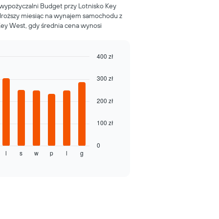
wypożyczalni Budget przy Lotnisko Key
najdroższy miesiąc na wynajem samochodu z
Key West, gdy średnia cena wynosi
400 zł
300 zł
200 zł
100 zł
0
l
s
w
p
l
g