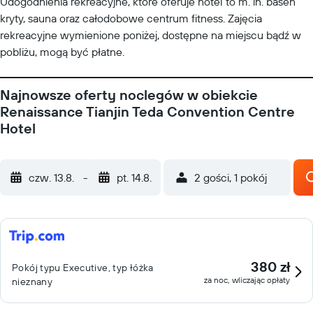
Udogodnienia rekreacyjne, które oferuje hotel to m. in. basen
kryty, sauna oraz całodobowe centrum fitness. Zajęcia
rekreacyjne wymienione poniżej, dostępne na miejscu bądź w
pobliżu, mogą być płatne.
Najnowsze oferty noclegów w obiekcie
Renaissance Tianjin Teda Convention Centre
Hotel
czw. 13.8.
-
pt. 14.8.
2 gości, 1 pokój
380 zł
Pokój typu Executive, typ łóżka
za noc, wliczając opłaty
nieznany