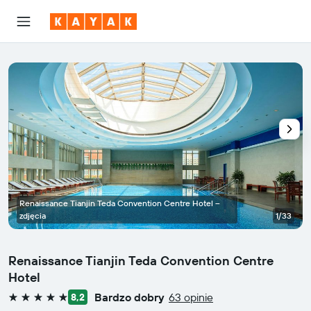
Renaissance Tianjin Teda Convention Centre Hotel –
zdjęcia
1/33
Renaissance Tianjin Teda Convention Centre
Hotel
Bardzo dobry
63 opinie
8,2
5 gwiazdek