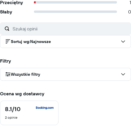
Przeciętny
1
Słaby
0
Sortuj wg
:
Najnowsze
Filtry
Wszystkie filtry
Ocena wg dostawcy
8.1
/10
8.1
z
2 opinie
10