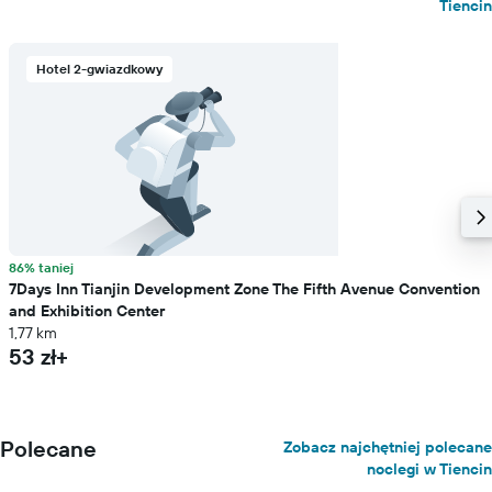
Tiencin
Hotel 2-gwiazdkowy
86% taniej
7Days Inn Tianjin Development Zone The Fifth Avenue Convention
and Exhibition Center
1,77 km
53 zł+
Polecane
Zobacz najchętniej polecane
noclegi w Tiencin