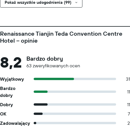
Pokaż wszystkie udogodnienia (99)
Renaissance Tianjin Teda Convention Centre
Hotel – opinie
8,2
Bardzo dobry
63 zweryfikowanych ocen
Wyjątkowy
31
Bardzo
11
dobry
Dobry
11
OK
7
Zadowalający
2