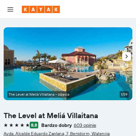
The Level at Meliá Villaitana – zdjęcia
1/59
The Level at Meliá Villaitana
Bardzo dobry
603 opinie
8,8
5 gwiazdek
Avda. Alcalde Eduardo Zaplana, 7, Benidorm, Walencja