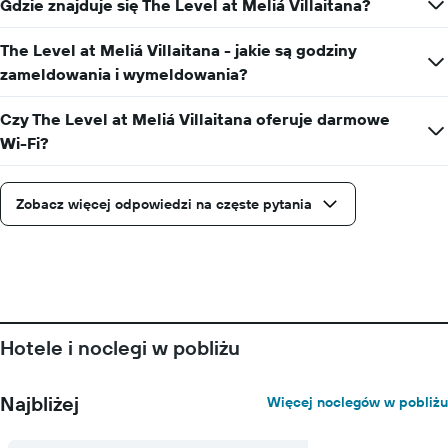
ma
Gdzie znajduje się The Level at Meliá Villaitana?
1
oś
The Level at Meliá Villaitana - jakie są godziny
X
zameldowania i wymeldowania?
przedstawiającą
liczbę
dni
Czy The Level at Meliá Villaitana oferuje darmowe
przed
Wi-Fi?
przyjazdem
Wykres
ma
Zobacz więcej odpowiedzi na częste pytania
1
oś
Y
przedstawiającą
średnią
cenę
za
pokój
Hotele i noclegi w pobliżu
Najbliżej
Więcej noclegów w pobliżu