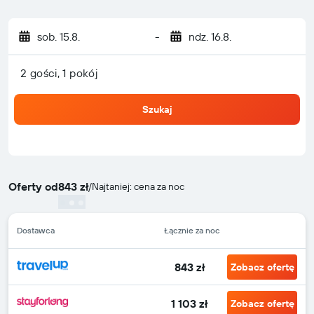
sob. 15.8.
-
ndz. 16.8.
2 gości, 1 pokój
Szukaj
Oferty od
843 zł
/
Najtaniej: cena za noc
Dostawca
Łącznie za noc
843 zł
Zobacz ofertę
1 103 zł
Zobacz ofertę