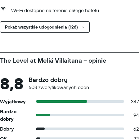
Wi-Fi dostępne na terenie całego hotelu
Pokaż wszystkie udogodnienia (126)
The Level at Meliá Villaitana – opinie
8,8
Bardzo dobry
603 zweryfikowanych ocen
Wyjątkowy
347
Bardzo
94
dobry
Dobry
62
OK
33