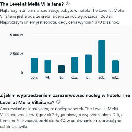
pokoju
The Level at Meliá Villaitana?
dla
Najtańszym dniem na rezerwację pobytu w hotelu The Level at Meliá
każdego
Villaitana jest środa, ze średnią ceną za noc wynoszącą 1 068 zł.
miesiąca
Najdroższym dniem jest sobota, kiedy cena wynosi 4 370 zł za noc.
Wykres
ma
1
5 000 zł
oś
Bar
Chart
X
graphic.
chart
with
przedstawiającą
2 500 zł
7
miesiące.
bars.
Wykres
ma
Poniższy
0
1
wykres
pon.
wt.
śr.
czw.
pt.
sob.
ndz.
End
oś
of
pokazuje
Y
interactive
średnią
chart
przedstawiającą
cenę
Z jakim wyprzedzeniem zarezerwować nocleg w hotelu The
średnią
pokoju
cenę
Level at Meliá Villaitana?
dla
za
Aby uzyskać najlepszą cenę za nocleg w hotelu The Level at Meliá
każdego
pokój
Villaitana, zarezerwuj go z ok.2-tygodniowym wyprzedzeniem. Dzięki
dnia
temu możesz zaoszczędzić około 4% w porównaniu z rezerwacją na
tygodnia
ostatnią chwilę.
Wykres