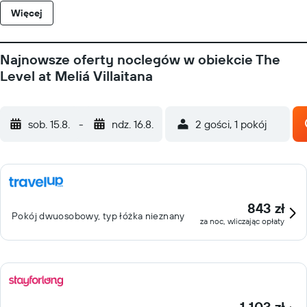
Więcej
Najnowsze oferty noclegów w obiekcie The
Level at Meliá Villaitana
sob. 15.8.
-
ndz. 16.8.
2 gości, 1 pokój
843 zł
Pokój dwuosobowy, typ łóżka nieznany
za noc, wliczając opłaty
1 103 zł