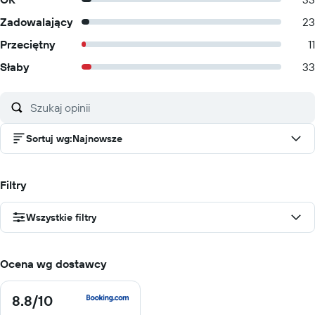
Zadowalający
23
Przeciętny
11
Słaby
33
Sortuj wg
:
Najnowsze
Filtry
Wszystkie filtry
Ocena wg dostawcy
8.8
/10
8.8
z