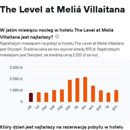
The Level at Meliá Villaitana
W jakim miesiącu nocleg w hotelu The Level at Meliá
Villaitana jest najtańszy?
Najtańszym miesiącem na pobyt w hotelu The Level at Meliá Villaitana
jest Styczeń. Średnia cena za noc wynosi wtedy 815 zł. Najdroższym
miesiącem jest Sierpień, ze średnią ceną 2 220 zł za noc.
3 000 zł
Bar
Chart
graphic.
chart
2 000 zł
with
12
1 000 zł
bars.
0
Poniższy
lut
sty
mar
kwi
maj
cze
lip
sie
wrz
paź
lis
gru
wykres
End
of
pokazuje
interactive
średnią
chart
cenę
Który dzień jest najtańszy na rezerwację pobytu w hotelu