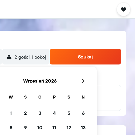
Szukaj
2 gości, 1 pokój
Wrzesień 2026
W
Ś
C
P
S
N
...i wiele innych
1
2
3
4
5
6
8
9
10
11
12
13