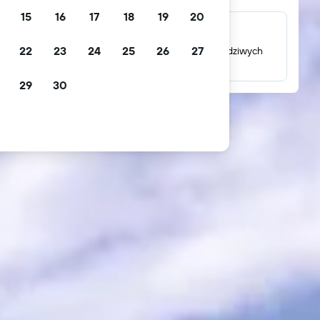
15
16
17
18
19
20
Miliony opinii
22
23
24
25
26
27
Sprawdź oceny oparte na milionach opinii prawdziwych
gości.
29
30