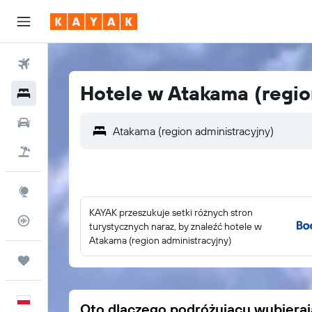
Loty
Hotele w Atakama (regio
Hotele
Samochody
Lot+Hotel
Explore
KAYAK przeszukuje setki różnych stron
Status lotu
turystycznych naraz, by znaleźć hotele w
Atakama (region administracyjny)
Trips
Polski
Oto dlaczego podróżujący wybiera