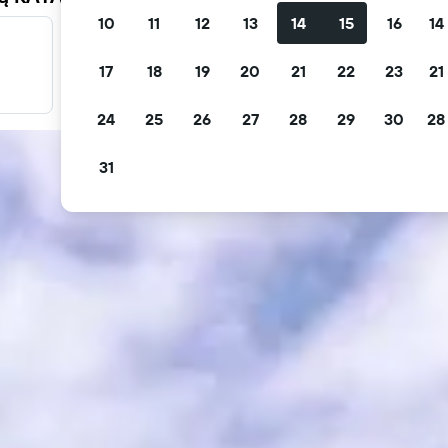
10
11
12
13
14
15
16
14
Filtruj oferty
17
18
19
20
21
22
23
21
Filtruj oferty np. z bezpłatną anulacją lub ze śniadaniem w
cenie.
24
25
26
27
28
29
30
28
31