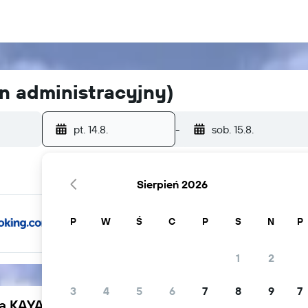
n administracyjny)
pt. 14.8.
-
sob. 15.8.
Sierpień 2026
P
W
Ś
C
P
S
N
P
1
2
3
4
5
6
7
8
9
7
ją KAYAK