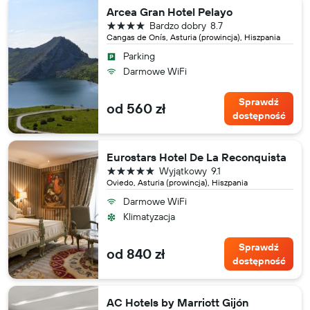
Arcea Gran Hotel Pelayo
4 gwiazdki
Bardzo dobry
8.7
Cangas de Onís, Asturia (prowincja), Hiszpania
Parking
Darmowe WiFi
Sprawdź
od 560 zł
dostępność
Eurostars Hotel De La Reconquista
5 gwiazdek
Wyjątkowy
9.1
Oviedo, Asturia (prowincja), Hiszpania
Darmowe WiFi
Klimatyzacja
Sprawdź
od 840 zł
dostępność
AC Hotels by Marriott Gijón