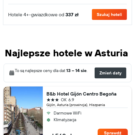
Hotele 4+-gwiazdkowe od
337 zł
Szukaj hoteli
Najlepsze hotele w Asturia
To są najlepsze ceny dla dat
13 – 14 sie
.
Zmień daty
B&b Hotel Gijón Centro Begoña
3 gwiazdki
OK
6.9
Gijón, Asturia (prowincja), Hiszpania
Darmowe WiFi
Klimatyzacja
Sprawdź