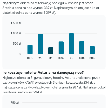
Najtańszym dniem na rezerwację noclegu w Asturia jest środa.
każdego
Średnia cena za noc wynosi 337 zł. Najdroższym dniem jest z kolei
miesiąca
piątek (średnia cena wynosi 1 019 zł).
Wykres
ma
1
1 500 zł
oś
Bar
Chart
X
graphic.
chart
1 000 zł
with
przedstawiającą
7
miesiące.
500 zł
bars.
Wykres
ma
Poniższy
0
1
wykres
pon.
wt.
śr.
czw.
pt.
sob.
ndz.
End
oś
of
pokazuje
Y
interactive
średnią
chart
przedstawiającą
cenę
Ile kosztuje hotel w Asturia na dzisiejszą noc?
średnią
pokoju
cenę
Najlepsza oferta za 3-gwiazdkowy hotel w Asturia znaleziona przez
dla
za
użytkowników KAYAK w ostatnich 3 dniach kosztowała 234 zł, a
każdego
pokój
najniższa cena za 4-gwiazdkowy hotel wynosiła 287 zł. Najtańszy pokój
dnia
kosztował natomiast 234 zł.
tygodnia
Wykres
750 zł
ma
1
Bar
Chart