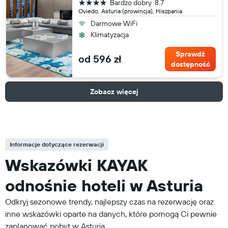
4 gwiazdki
Bardzo dobry
8.7
Oviedo, Asturia (prowincja), Hiszpania
Darmowe WiFi
Klimatyzacja
Sprawdź
od 596 zł
dostępność
Zobacz więcej
Informacje dotyczące rezerwacji
Wskazówki KAYAK
odnośnie hoteli w Asturia
Odkryj sezonowe trendy, najlepszy czas na rezerwację oraz
inne wskazówki oparte na danych, które pomogą Ci pewnie
zaplanować pobyt w Asturia.