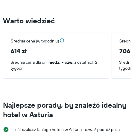
Warto wiedzieć
Średnia cena (w tygodniu)
Średnia
614 zł
706 z
Średnia cena dla dni
niedz. - czw.
z ostatnich 2
Średnia
tygodni.
tygodni
Najlepsze porady, by znaleźć idealny
hotel w Asturia
Jeśli szukasz taniego hotelu w Asturia, rozważ podróż poza