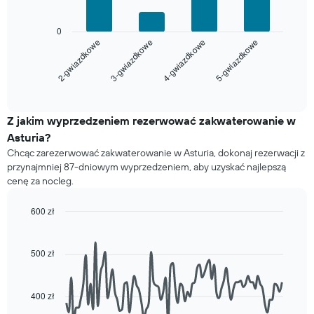
według
liczby
Poniższy
0
gwiazdek)
wykres
2-gwiazdkowe
3-gwiazdkowe
4-gwiazdkowe
5-gwiazdkowe
Wykres
pokazuje
ma
średnią
1
cenę
End
of
oś
za
interactive
X
pokój
chart
przedstawiającą
na
Z jakim wyprzedzeniem rezerwować zakwaterowanie w
kategorie
najbliższy
Asturia?
hoteli
weekend
Chcąc zarezerwować zakwaterowanie w Asturia, dokonaj rezerwacji z
według
znalezioną
przynajmniej 87-dniowym wyprzedzeniem, aby uzyskać najlepszą
liczby
w
cenę za nocleg.
gwiazdek.
ciągu
Wykres
ostatnich
ma
600 zł
3
1
dni
Line
Chart
oś
graphic.
chart
(dane
with
Y
zostały
500 zł
90
przedstawiającą
zagregowane
data
średnią
według
points.
cenę
liczby
400 zł
za
gwiazdek)
Poniższy