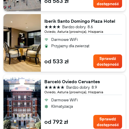
od 563 zł
dostępność
Iberik Santo Domingo Plaza Hotel
4 gwiazdki
Bardzo dobry
8.6
Oviedo, Asturia (prowincja), Hiszpania
Darmowe WiFi
Przyjazny dla zwierząt
Sprawdź
od 533 zł
dostępność
Barceló Oviedo Cervantes
5 gwiazdek
Bardzo dobry
8.9
Oviedo, Asturia (prowincja), Hiszpania
Darmowe WiFi
Klimatyzacja
Sprawdź
od 792 zł
dostępność