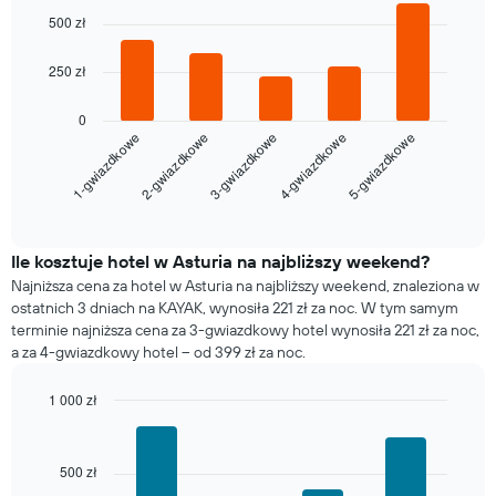
graphic.
chart
oś
500 zł
with
X
5
przedstawiającą
bars.
250 zł
dni
tygodnia.
Poniższy
0
Wykres
wykres
3-gwiazdkowe
2-gwiazdkowe
1-gwiazdkowe
5-gwiazdkowe
4-gwiazdkowe
ma
pokazuje
1
średnią
oś
cenę
End
Y
of
za
interactive
przedstawiającą
pokój
chart
średnią
na
Ile kosztuje hotel w Asturia na najbliższy weekend?
cenę
dzisiejszą
Najniższa cena za hotel w Asturia na najbliższy weekend, znaleziona w
za
noc
ostatnich 3 dniach na KAYAK, wynosiła 221 zł za noc. W tym samym
pokój
znalezioną
terminie najniższa cena za 3-gwiazdkowy hotel wynosiła 221 zł za noc,
w
a za 4-gwiazdkowy hotel – od 399 zł za noc.
ciągu
ostatnich
1 000 zł
3
Bar
Chart
dni
graphic.
chart
(dane
with
zostały
500 zł
4
zagregowane
bars.