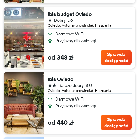
ibis budget Oviedo
1 gwiazdka
Dobry
7.6
Oviedo, Asturia (prowincja), Hiszpania
Darmowe WiFi
Przyjazny dla zwierząt
Sprawdź
od 348 zł
dostępność
Ibis Oviedo
2 gwiazdki
Bardzo dobry
8.0
Oviedo, Asturia (prowincja), Hiszpania
Darmowe WiFi
Przyjazny dla zwierząt
Sprawdź
od 440 zł
dostępność