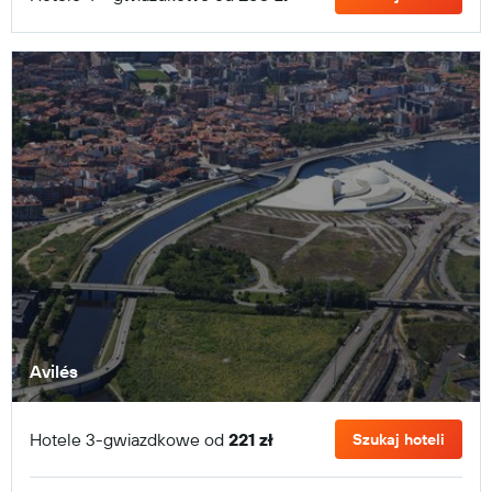
Avilés
Hotele 3-gwiazdkowe od
221 zł
Szukaj hoteli