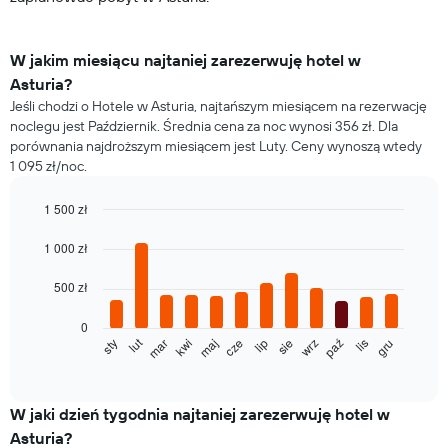
W jakim miesiącu najtaniej zarezerwuję hotel w
Asturia?
Jeśli chodzi o Hotele w Asturia, najtańszym miesiącem na rezerwację
noclegu jest Październik. Średnia cena za noc wynosi 356 zł. Dla
porównania najdroższym miesiącem jest Luty. Ceny wynoszą wtedy
1 095 zł/noc.
1 500 zł
Bar
Chart
graphic.
chart
1 000 zł
with
12
500 zł
bars.
0
Poniższy
lut
maj
sie
lis
mar
cze
wrz
gru
sty
kwi
lip
paź
wykres
End
of
pokazuje
interactive
średnią
chart
cenę
W jaki dzień tygodnia najtaniej zarezerwuję hotel w
pokoju
Asturia?
dla