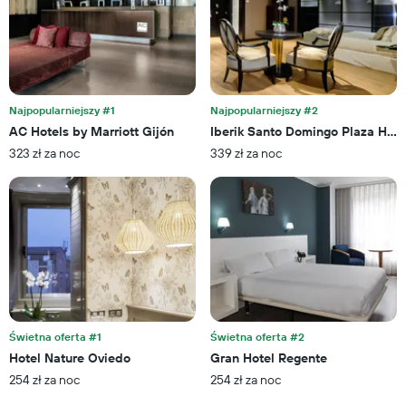
Wykres
znalezioną
ma
w
1
ciągu
oś
ostatnich
Y
3
przedstawiającą
dni
średnią
Najpopularniejszy #1
Najpopularniejszy #2
cenę
AC Hotels by Marriott Gijón
Iberik Santo Domingo Plaza Hote
za
323 zł za noc
339 zł za noc
pokój
Świetna oferta #1
Świetna oferta #2
Hotel Nature Oviedo
Gran Hotel Regente
254 zł za noc
254 zł za noc