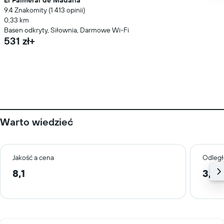
El Palmeral de Madaria
9.4 Znakomity (1 413 opinii)
0,33 km
Basen odkryty, Siłownia, Darmowe Wi-Fi
531 zł+
Warto wiedzieć
Jakość a cena
Odległ
8,1
3,5 