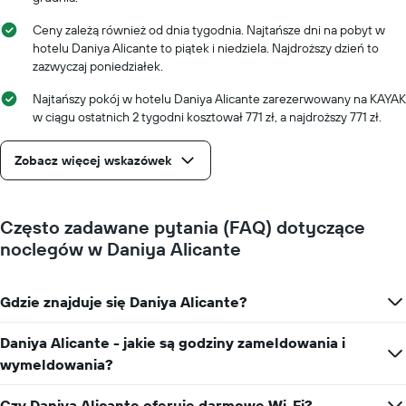
liczbę
dni
Ceny zależą również od dnia tygodnia. Najtańsze dni na pobyt w
przed
hotelu Daniya Alicante to piątek i niedziela. Najdroższy dzień to
przyjazdem
zazwyczaj poniedziałek.
Wykres
ma
Najtańszy pokój w hotelu Daniya Alicante zarezerwowany na KAYAK
1
w ciągu ostatnich 2 tygodni kosztował 771 zł, a najdroższy 771 zł.
oś
Y
Zobacz więcej wskazówek
przedstawiającą
średnią
cenę
za
Często zadawane pytania (FAQ) dotyczące
pokój
noclegów w Daniya Alicante
Gdzie znajduje się Daniya Alicante?
Daniya Alicante - jakie są godziny zameldowania i
wymeldowania?
Czy Daniya Alicante oferuje darmowe Wi-Fi?