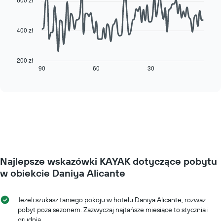
90
przedstawiającą
data
dni
points.
tygodnia.
400 zł
Wykres
Poniższy
ma
wykres
1
pokazuje,
200 zł
oś
jak
90
60
30
End
Y
of
zmienia
interactive
przedstawiającą
się
chart
średnią
cena
cenę
pokoju
za
wraz
pokój
ze
zbliżaniem
się
terminu
Najlepsze wskazówki KAYAK dotyczące pobytu
pobytu
Wykres
w obiekcie Daniya Alicante
ma
1
oś
Jeżeli szukasz taniego pokoju w hotelu Daniya Alicante, rozważ
X
pobyt poza sezonem. Zazwyczaj najtańsze miesiące to stycznia i
przedstawiającą
grudnia.