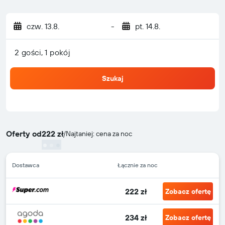
czw. 13.8.
-
pt. 14.8.
2 gości, 1 pokój
Szukaj
Oferty od
222 zł
/
Najtaniej: cena za noc
Dostawca
Łącznie za noc
222 zł
Zobacz ofertę
234 zł
Zobacz ofertę