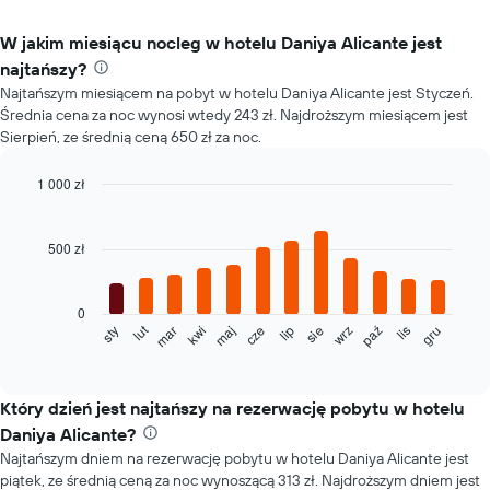
W jakim miesiącu nocleg w hotelu Daniya Alicante jest
najtańszy?
Najtańszym miesiącem na pobyt w hotelu Daniya Alicante jest Styczeń.
Średnia cena za noc wynosi wtedy 243 zł. Najdroższym miesiącem jest
Sierpień, ze średnią ceną 650 zł za noc.
1 000 zł
Bar
Chart
graphic.
chart
with
500 zł
12
bars.
0
Poniższy
lut
sty
mar
kwi
maj
cze
lip
sie
wrz
paź
lis
gru
wykres
End
of
pokazuje
interactive
średnią
chart
cenę
Który dzień jest najtańszy na rezerwację pobytu w hotelu
pokoju
Daniya Alicante?
dla
Najtańszym dniem na rezerwację pobytu w hotelu Daniya Alicante jest
każdego
piątek, ze średnią ceną za noc wynoszącą 313 zł. Najdroższym dniem jest
miesiąca