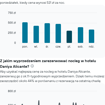
poniedziałek, kiedy cena wynosi 521 zł za noc.
Wykres
ma
1
750 zł
oś
Bar
Chart
X
graphic.
chart
500 zł
with
przedstawiającą
7
miesiące.
250 zł
bars.
Wykres
ma
Poniższy
0
1
wykres
pon.
wt.
śr.
czw.
pt.
sob.
ndz.
End
oś
of
pokazuje
Y
interactive
średnią
chart
przedstawiającą
cenę
Z jakim wyprzedzeniem zarezerwować nocleg w hotelu
średnią
pokoju
cenę
Daniya Alicante?
dla
za
Aby uzyskać najlepszą cenę za nocleg w hotelu Daniya Alicante,
każdego
pokój
zarezerwuj go z ok.11-tygodniowym wyprzedzeniem. Dzięki temu możesz
dnia
zaoszczędzić około 44% w porównaniu z rezerwacją na ostatnią chwilę.
tygodnia
Wykres
ma
800 zł
1
Line
Chart
oś
graphic.
chart
with
X
600 zł