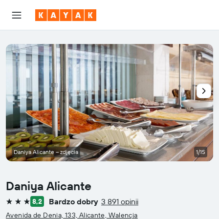
Daniya Alicante – zdjęcia
1/15
Daniya Alicante
Bardzo dobry
3 891 opinii
8,2
3 gwiazdki
Avenida de Denia, 133, Alicante, Walencja