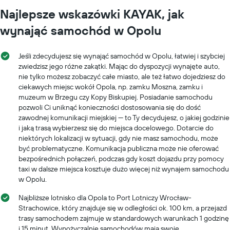
Najlepsze wskazówki KAYAK, jak
wynająć samochód w Opolu
Jeśli zdecydujesz się wynająć samochód w Opolu, łatwiej i szybciej
zwiedzisz jego różne zakątki. Mając do dyspozycji wynajęte auto,
nie tylko możesz zobaczyć całe miasto, ale też łatwo dojedziesz do
ciekawych miejsc wokół Opola, np. zamku Moszna, zamku i
muzeum w Brzegu czy Kopy Biskupiej. Posiadanie samochodu
pozwoli Ci uniknąć konieczności dostosowania się do dość
zawodnej komunikacji miejskiej — to Ty decydujesz, o jakiej godzinie
i jaką trasą wybierzesz się do miejsca docelowego. Dotarcie do
niektórych lokalizacji w sytuacji, gdy nie masz samochodu, może
być problematyczne. Komunikacja publiczna może nie oferować
bezpośrednich połączeń, podczas gdy koszt dojazdu przy pomocy
taxi w dalsze miejsca kosztuje dużo więcej niż wynajem samochodu
w Opolu.
Najbliższe lotnisko dla Opola to Port Lotniczy Wrocław-
Strachowice, który znajduje się w odległości ok. 100 km, a przejazd
trasy samochodem zajmuje w standardowych warunkach 1 godzinę
i 15 minut. Wypożyczalnie samochodów mają swoje