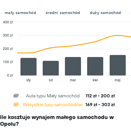
oś
Y
mały samochód
średni samochód
duży samochód
przedstawiającą
średnią
400 zł
cenę
Combination
Chart
za
graphic.
chart
300 zł
with
wynajem
2
samochodu
data
200 zł
na
series.
jeden
dzień
100 zł
The
chart
has
0 zł
1
sty
lut
mar
kwi
maj
End
of
X
interactive
axis
chart
Auta typu Mały samochód
112 zł - 200 zł
displaying
categories.
Wszystkie typy samochodów
169 zł - 303 zł
Range:
14
Ile kosztuje wynajem małego samochodu w
categories.
Opolu?
The
chart