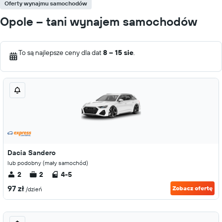
Oferty wynajmu samochodów
Opole – tani wynajem samochodów
To są najlepsze ceny dla dat
8 – 15 sie
.
Dacia Sandero
lub podobny (mały samochód)
2
2
4-5
97 zł
Zobacz ofertę
/dzień