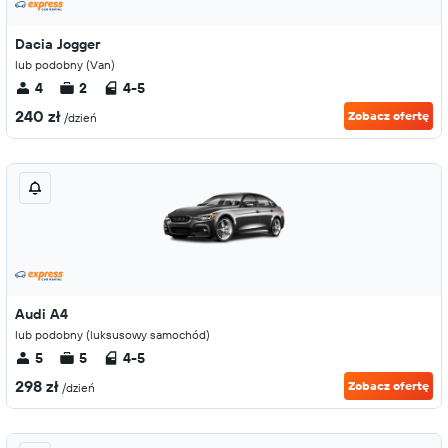
Dacia Jogger
lub podobny (Van)
4
2
4-5
240 zł
Zobacz ofertę
/dzień
Audi A4
lub podobny (luksusowy samochód)
5
5
4-5
298 zł
Zobacz ofertę
/dzień