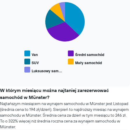
wynajem
oś
Pie
Chart
samochodu
graphic.
chart
X
with
przedstawiającą
5
cztery
slices.
najtańsze
wypożyczalnie
Następujący
samochodów
wykres
Wykres
pokazuje
ma
średnią
1
Van
Średni samochód
cenę
oś
za
SUV
Mały samochód
Y
wynajem
Luksusowy sam…
przedstawiającą
End
popularnych
najniższą
of
typów
interactive
cenę
samochodów
chart
za
W którym miesiącu można najtaniej zarezerwować
wynajem
samochód w Münster?
samochodu
Najtańszym miesiącem na wynajem samochodu w Münster jest Listopad
w
(średnia cena to 194 zł/dzień). Sierpień to najdroższy miesiąc na wynajem
poszczególnych
wypożyczalniach
samochodu w Münster. Średnia cena za dzień w tym miesiącu to 246 zł.
To o 322% więcej niż średnia roczna cena za wynajem samochodu w
Münster.