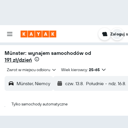
Zaloguj s
Münster: wynajem samochodów od
191 zł/dzień
Zwrot w miejscu odbioru
Wiek kierowcy:
25-65
Münster, Niemcy
czw. 13.8.
Południe
-
ndz. 16.8.
Tylko samochody automatyczne