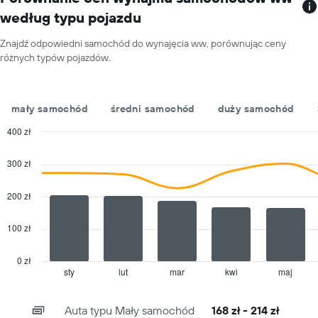
przedstawiającą
według typu pojazdu
miesiące
roku
Znajdź odpowiedni samochód do wynajęcia ww, porównując ceny
Wykres
różnych typów pojazdów.
ma
1
oś
Y
mały samochód
średni samochód
duży samochód
przedstawiającą
średnią
400 zł
cenę
Combination
Chart
za
graphic.
chart
300 zł
with
wynajem
2
samochodu
data
200 zł
na
series.
jeden
dzień
100 zł
The
chart
has
0 zł
1
sty
lut
mar
kwi
maj
End
of
X
interactive
axis
chart
Auta typu Mały samochód
168 zł - 214 zł
displaying