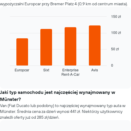
wypożyczalni Europcar przy Bremer Platz 4 (0,9 km od centrum miasta).
zbliżaniem
się
terminu
150 zł
rezerwacji
Bar
Chart
Wykres
graphic.
chart
with
ma
100 zł
4
1
bars.
oś
50 zł
X
Następujący
przedstawiającą
wykres
liczbę
pokazuje
0
dni
cztery
Europcar
Sixt
Enterprise
Avis
przed
Rent-A-Car
najtańsze
End
rezerwacją
of
wypożyczalnie
Wykres
interactive
samochodów
chart
ma
w
Jaki typ samochodu jest najczęściej wynajmowany w
1
ciągu
Münster?
oś
ostatnich
Y
Van (Fiat Ducato lub podobny) to najczęściej wynajmowany typ auta w
72
przedstawiającą
Münster. Średnia cena za dzień wynosi 441 zł. Niektórzy użytkownicy
godzin
średnią
znaleźli oferty już od 285 zł/dzień.
Wykres
cenę
ma
za
1