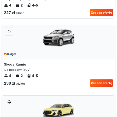
4
2
4-5
227 zł
Zobacz ofertę
/dzień
Skoda Kamiq
lub podobny (SUV)
4
2
4-5
238 zł
Zobacz ofertę
/dzień