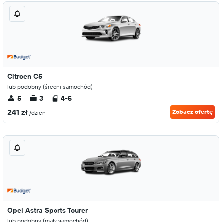
Citroen C5
lub podobny (średni samochód)
5
3
4-5
241 zł
Zobacz ofertę
/dzień
Opel Astra Sports Tourer
lub podobny (mały samochód)