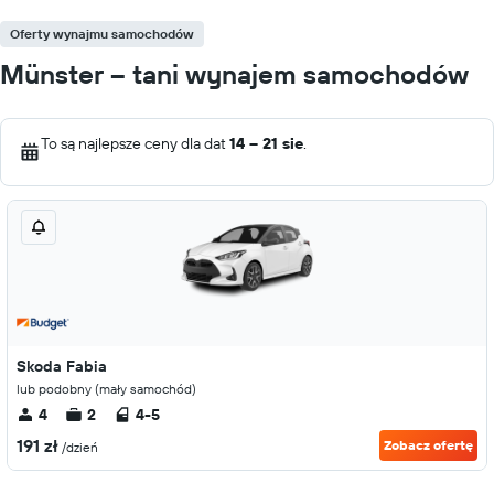
Oferty wynajmu samochodów
Münster – tani wynajem samochodów
To są najlepsze ceny dla dat
14 – 21 sie
.
Skoda Fabia
lub podobny (mały samochód)
4
2
4-5
191 zł
Zobacz ofertę
/dzień