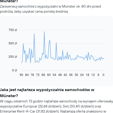
Münster?
Zarezerwuj samochód z wypożyczalni w Münster ok. 80 dni przed
podróżą, żeby uzyskać cenę poniżej średniej.
750 zł
Line
Chart
graphic.
chart
with
91
500 zł
data
points.
250 zł
Następujący
wykres
pokazuje,
0 zł
jak
90
84
78
72
66
60
54
48
42
36
30
24
18
12
6
0
End
of
zmienia
interactive
się
chart
cena
Jaka jest najtańsza wypożyczalnia samochodów w
za
Münster?
wynajem
W ciągu ostatnich 72 godzin najtańsze samochody na wynajem oferowały
samochodu
wypożyczalnie Europcar (22,68 zł/dzień), Sixt (30,40 zł/dzień) oraz
wraz
Enterprise Rent-A-Car (31,82 zł/dzień). Najtańszą ofertę znaleziono w
ze