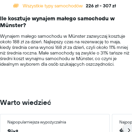
categories.
Wszystkie typy samochodów
226 zł - 307 zł
Range:
14
Ile kosztuje wynajem małego samochodu w
categories.
Münster?
The
chart
Wynajem małego samochodu w Münster zazwyczaj kosztuje
has
około 188 zł za dzień. Najlepszy czas na rezerwację to maja,
1
kiedy średnia cena wynosi 168 zł za dzień, czyli około 11% mniej
Y
niż średnia roczna. Małe samochody są zwykle o 31% tańsze niż
axis
średni koszt wynajmu samochodu w Münster, co czyni je
displaying
idealnym wyborem dla osób szukających oszczędności.
values.
Range:
0
to
400.
Warto wiedzieć
Najpopularniejsza wypożyczalnia
Najpop
Sixt
Śre