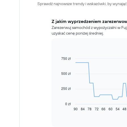
Sprawdź najnowsze trendy i wskazówki, by wynająć
Z jakim wyprzedzeniem zarezerwo
Zarezerwuj samochód z wypożyczalni w Fuja
uzyskać cenę poniżej średniej.
750 zł
Line
Chart
graphic.
chart
with
91
500 zł
data
points.
250 zł
Następujący
wykres
pokazuje,
0 zł
jak
90
84
78
72
66
60
54
48
End
of
zmienia
interactive
się
chart
cena