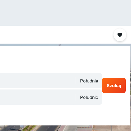
Południe
Szukaj
Południe