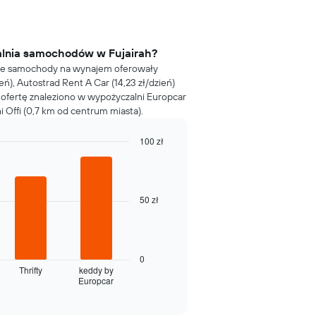
alnia samochodów w Fujairah?
sze samochody na wynajem oferowały
ń), Autostrad Rent A Car (14,23 zł/dzień)
szą ofertę znaleziono w wypożyczalni Europcar
 Offi (0,7 km od centrum miasta).
100 zł
50 zł
0
Thrifty
keddy by
Europcar