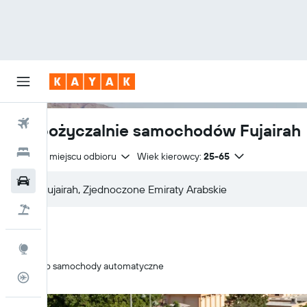
Loty
Wypożyczalnie samochodów Fujairah
Hotele
Zwrot w miejscu odbioru
Wiek kierowcy:
25-65
Samochody
Lot+Hotel
Explore
Tylko samochody automatyczne
Status lotu