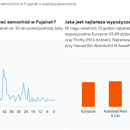
 samochód w Fujairah z większą pewnością.
wać samochód w Fujairah?
Jaka jest najtańsza wypożycz
irah ok. 20 dni przed podróżą, żeby
W ciągu ostatnich 72 godzin najtań
wypożyczalnie Europcar (13,89 zł/dzie
oraz Thrifty (19,13 zł/dzień). Najtań
przy Hamad Bin Abdulla Rd Al Awadhi
Bar
Chart
graphic.
chart
with
4
bars.
Następujący
wykres
pokazuje
cztery
Europcar
Autostrad Rent
42
36
30
24
18
12
6
0
A Car
najtańsze
End
of
wypożyczalnie
interactive
samochodów
chart