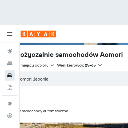
Loty
Wypożyczalnie samochodów Aomori
Hotele
Zwrot w miejscu odbioru
Wiek kierowcy:
25-65
Samochody
Lot+Hotel
Explore
Tylko samochody automatyczne
Status lotu