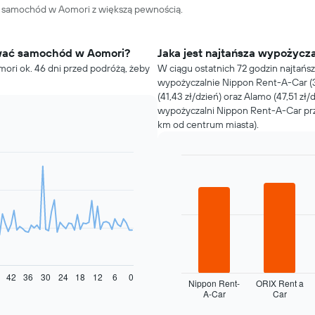
ć samochód w Aomori z większą pewnością.
wać samochód w Aomori?
Jaka jest najtańsza wypożyc
ri ok. 46 dni przed podróżą, żeby
W ciągu ostatnich 72 godzin najtań
wypożyczalnie Nippon Rent-A-Car (39
(41,43 zł/dzień) oraz Alamo (47,51 zł/
wypożyczalni Nippon Rent-A-Car prz
km od centrum miasta).
Bar
Chart
graphic.
chart
with
4
bars.
Następujący
wykres
pokazuje
42
36
30
24
18
12
6
0
cztery
Nippon Rent-
ORIX Rent a
A-Car
Car
najtańsze
End
of
wypożyczalnie
interactive