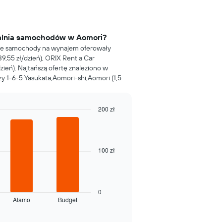
zalnia samochodów w Aomori?
sze samochody na wynajem oferowały
,55 zł/dzień), ORIX Rent a Car
dzień). Najtańszą ofertę znaleziono w
y 1-6-5 Yasukata,Aomori-shi,Aomori (1,5
200 zł
100 zł
0
Alamo
Budget