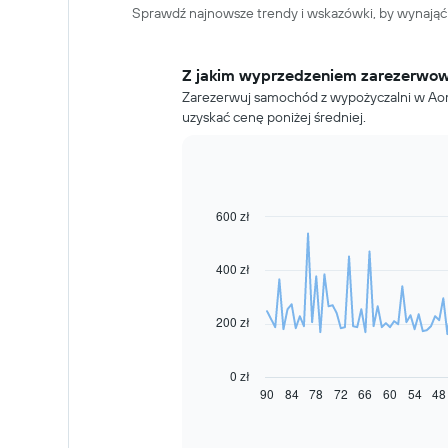
Sprawdź najnowsze trendy i wskazówki, by wynają
Z jakim wyprzedzeniem zarezerwo
Zarezerwuj samochód z wypożyczalni w Aomo
uzyskać cenę poniżej średniej.
600 zł
Line
Chart
graphic.
chart
with
91
400 zł
data
points.
200 zł
Następujący
wykres
pokazuje,
0 zł
jak
90
84
78
72
66
60
54
48
End
of
zmienia
interactive
się
chart