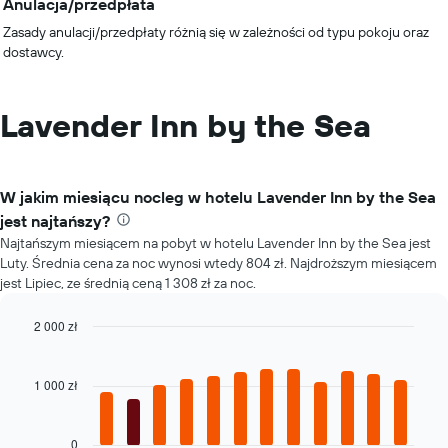
Anulacja/przedpłata
Zasady anulacji/przedpłaty różnią się w zależności od typu pokoju oraz
dostawcy.
Lavender Inn by the Sea
W jakim miesiącu nocleg w hotelu Lavender Inn by the Sea
jest najtańszy?
Najtańszym miesiącem na pobyt w hotelu Lavender Inn by the Sea jest
Luty. Średnia cena za noc wynosi wtedy 804 zł. Najdroższym miesiącem
jest Lipiec, ze średnią ceną 1 308 zł za noc.
2 000 zł
Bar
Chart
graphic.
chart
with
1 000 zł
12
bars.
0