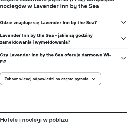
noclegów w Lavender Inn by the Sea
terminu
pobytu
Wykres
ma
Gdzie znajduje się Lavender Inn by the Sea?
1
oś
Lavender Inn by the Sea - jakie są godziny
X
zameldowania i wymeldowania?
przedstawiającą
liczbę
dni
Czy Lavender Inn by the Sea oferuje darmowe Wi-
przed
Fi?
przyjazdem
Wykres
ma
Zobacz więcej odpowiedzi na częste pytania
1
oś
Y
przedstawiającą
średnią
cenę
za
pokój
Hotele i noclegi w pobliżu