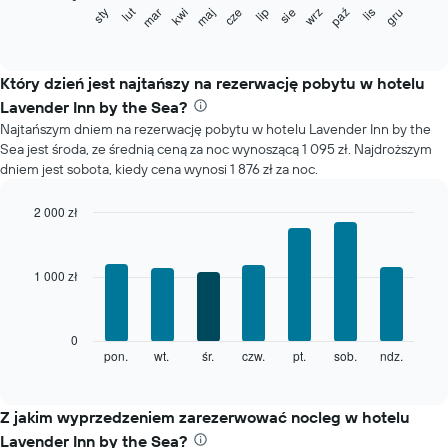
Poniższy
lut
sty
mar
kwi
maj
cze
lip
sie
wrz
paź
lis
gru
wykres
End
of
pokazuje
interactive
średnią
chart
cenę
Który dzień jest najtańszy na rezerwację pobytu w hotelu
pokoju
Lavender Inn by the Sea?
dla
Najtańszym dniem na rezerwację pobytu w hotelu Lavender Inn by the
każdego
Sea jest środa, ze średnią ceną za noc wynoszącą 1 095 zł. Najdroższym
miesiąca
dniem jest sobota, kiedy cena wynosi 1 876 zł za noc.
Wykres
ma
1
2 000 zł
oś
Bar
Chart
X
graphic.
chart
with
przedstawiającą
1 000 zł
7
miesiące.
bars.
Wykres
ma
Poniższy
0
1
wykres
pon.
wt.
śr.
czw.
pt.
sob.
ndz.
End
oś
of
pokazuje
Y
interactive
średnią
chart
przedstawiającą
cenę
Z jakim wyprzedzeniem zarezerwować nocleg w hotelu
średnią
pokoju
cenę
Lavender Inn by the Sea?