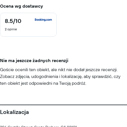
Ocena wg dostawcy
8.5
/10
8.5
z
2 opinie
10
Nie ma jeszcze żadnych recenzji
Goście ocenili ten obiekt, ale nikt nie dodał jeszcze recenzji.
Zobacz zdjęcia, udogodnienia i lokalizację, aby sprawdzić, czy
ten obiekt jest odpowiedni na Twoją podróż.
Lokalizacja