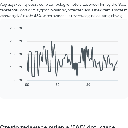
dla
za
Aby uzyskać najlepszą cenę za nocleg w hotelu Lavender Inn by the Sea,
każdego
pokój
zarezerwuj go z ok.5-tygodniowym wyprzedzeniem. Dzięki temu możesz
dnia
zaoszczędzić około 48% w porównaniu z rezerwacją na ostatnią chwilę.
tygodnia
Wykres
ma
2 500 zł
1
Line
Chart
oś
graphic.
chart
2 000 zł
with
X
90
przedstawiającą
data
1 500 zł
dni
points.
tygodnia.
Wykres
1 000 zł
Poniższy
ma
wykres
1
pokazuje,
500 zł
oś
jak
90
60
30
End
Y
of
zmienia
interactive
przedstawiającą
się
chart
średnią
cena
cenę
pokoju
za
wraz
pokój
ze
zbliżaniem
Często zadawane pytania (FAQ) dotyczące
się