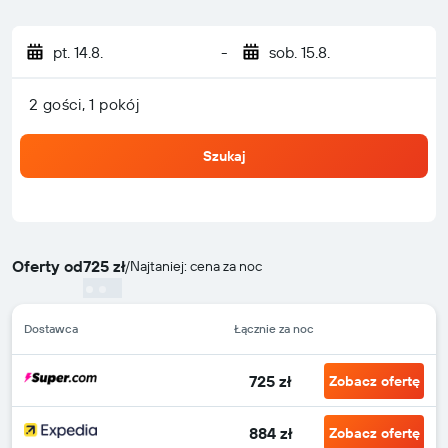
pt. 14.8.
-
sob. 15.8.
2 gości, 1 pokój
Szukaj
Oferty od
725 zł
/
Najtaniej: cena za noc
Dostawca
Łącznie za noc
725 zł
Zobacz ofertę
884 zł
Zobacz ofertę