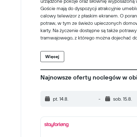
urządzone pokoje oraz siłownię wyposażoną 
Goście mają do dyspozycji atrakcyjnie umeb
calowy telewizor z płaskim ekranem. O poran
potraw, w tym ze świeżo upieczonych domowyc
karty. Na życzenie dostępne są także potraw
tramwajowego, z którego można dojechać do 
Więcej
Najnowsze oferty noclegów w obi
pt. 14.8.
-
sob. 15.8.