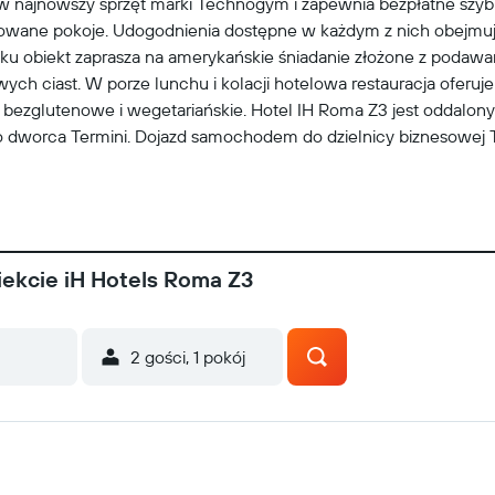
w najnowszy sprzęt marki Technogym i zapewnia bezpłatne szyb
lowane pokoje. Udogodnienia dostępne w każdym z nich obejmują
ku obiekt zaprasza na amerykańskie śniadanie złożone z podawa
h ciast. W porze lunchu i kolacji hotelowa restauracja oferuje
y bezglutenowe i wegetariańskie. Hotel IH Roma Z3 jest oddalo
dworca Termini. Dojazd samochodem do dzielnicy biznesowej Te
ekcie iH Hotels Roma Z3
2 gości, 1 pokój