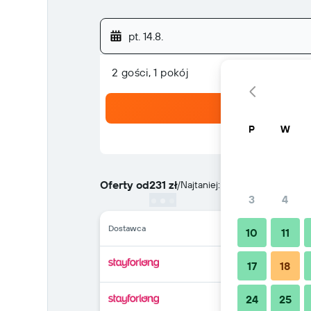
pt. 14.8.
2 gości, 1 pokój
P
W
Oferty od
231 zł
/
Najtaniej: cena za noc
3
4
Dostawca
10
11
17
18
24
25