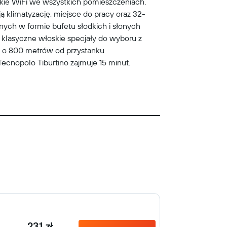
kie WiFi we wszystkich pomieszczeniach.
 klimatyzację, miejsce do pracy oraz 32-
nych w formie bufetu słodkich i słonych
 klasyczne włoskie specjały do wyboru z
ny o 800 metrów od przystanku
cnopolo Tiburtino zajmuje 15 minut.
231 zł