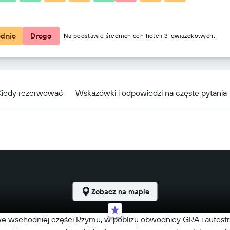
296 zł
ednio
Drogo
Na podstawie średnich cen hoteli 3-gwiazdkowych.
Kiedy rezerwować
Wskazówki i odpowiedzi na częste pytania
Zobacz na mapie
 we wschodniej części Rzymu, w pobliżu obwodnicy GRA i autos