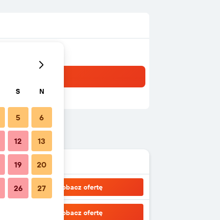
S
N
5
6
12
13
19
20
Zobacz ofertę
26
27
Zobacz ofertę