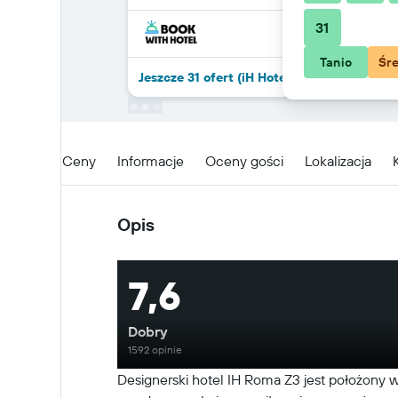
31
Tanio
Śr
Jeszcze 31 ofert (iH Hotels Roma Z3)
Opis
Ceny
Informacje
Oceny gości
Lokalizacja
Opis
7,6
Dobry
1592 opinie
Designerski hotel IH Roma Z3 jest położony