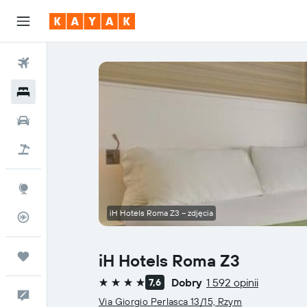
Loty
Hotele
Samochody
Lot+Hotel
Explore
iH Hotels Roma Z3 – zdjęcia
Status lotu
Trips
iH Hotels Roma Z3
Dobry
1 592 opinii
7,6
4 gwiazdki
Kontakt
Via Giorgio Perlasca 13/15, Rzym