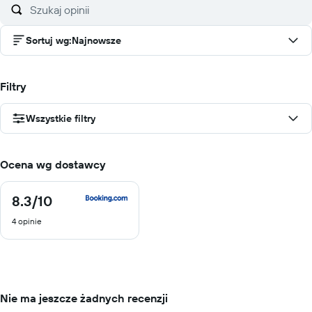
Sortuj wg
:
Najnowsze
Filtry
Wszystkie filtry
Ocena wg dostawcy
8.3
/10
8.3
z
4 opinie
10
Nie ma jeszcze żadnych recenzji