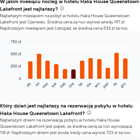
W jakim miesiącu nocleg w hotelu Haka House Queenstown
Lakefront jest najtańszy?
Najtańszym miesiącem na pobyt w hotelu Haka House Queenstown
Lakefront jest Czerwiec. Średnia cena za noc wynosi wtedy 197 zł.
Najdroższym miesiącem jest Listopad, ze średnią ceną 532 zł za noc.
750 zł
Bar
Chart
graphic.
chart
500 zł
with
12
250 zł
bars.
0
Poniższy
lut
maj
sie
lis
mar
cze
wrz
gru
sty
kwi
lip
paź
wykres
End
of
pokazuje
interactive
średnią
chart
cenę
Który dzień jest najtańszy na rezerwację pobytu w hotelu
pokoju
Haka House Queenstown Lakefront?
dla
Najtańszym dniem na rezerwację pobytu w hotelu Haka House
każdego
Queenstown Lakefront jest piątek, ze średnią ceną za noc wynoszącą
miesiąca
118 zł. Najdroższym dniem jest środa, kiedy cena wynosi 733 zł za noc.
Wykres
ma