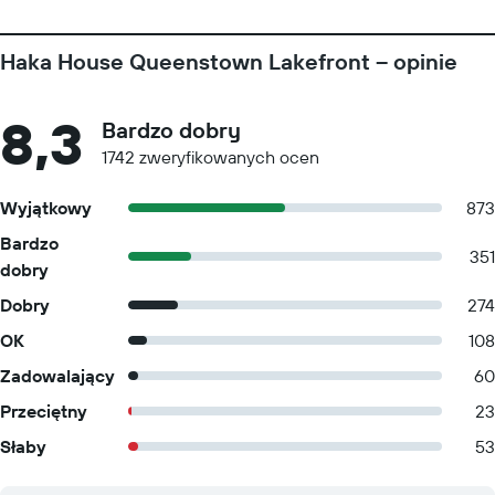
Haka House Queenstown Lakefront – opinie
8,3
Bardzo dobry
1742 zweryfikowanych ocen
Wyjątkowy
873
Bardzo
351
dobry
Dobry
274
OK
108
Zadowalający
60
Przeciętny
23
Słaby
53