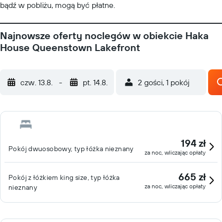
bądź w pobliżu, mogą być płatne.
Najnowsze oferty noclegów w obiekcie Haka
House Queenstown Lakefront
czw. 13.8.
-
pt. 14.8.
2 gości, 1 pokój
194 zł
Pokój dwuosobowy, typ łóżka nieznany
za noc, wliczając opłaty
665 zł
Pokój z łóżkiem king size, typ łóżka
za noc, wliczając opłaty
nieznany