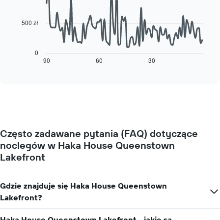
data
tygodnia.
points.
Wykres
500 zł
ma
Poniższy
1
wykres
oś
pokazuje,
0
Y
jak
90
60
30
End
przedstawiającą
of
zmienia
średnią
interactive
się
chart
cenę
cena
za
pokoju
pokój
wraz
ze
zbliżaniem
Często zadawane pytania (FAQ) dotyczące
się
noclegów w Haka House Queenstown
terminu
pobytu
Lakefront
Wykres
ma
1
Gdzie znajduje się Haka House Queenstown
oś
Lakefront?
X
przedstawiającą
liczbę
Haka House Queenstown Lakefront - jakie są