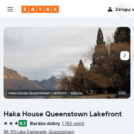
Zaloguj s
Haka House Queenstown Lakefront – zdjęcia
1/20
Haka House Queenstown Lakefront
Bardzo dobry
1 742 opinii
8,3
3 gwiazdki
88-90 Lake Esplanade, Queenstown