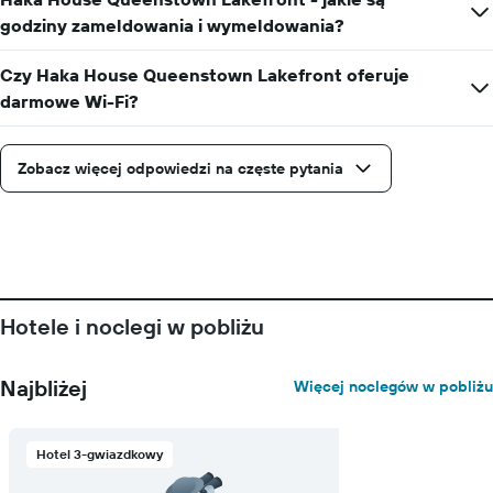
dni
godziny zameldowania i wymeldowania?
przed
przyjazdem
Czy Haka House Queenstown Lakefront oferuje
Wykres
darmowe Wi-Fi?
ma
1
oś
Y
Zobacz więcej odpowiedzi na częste pytania
przedstawiającą
średnią
cenę
za
pokój
Hotele i noclegi w pobliżu
Najbliżej
Więcej noclegów w pobliżu
Hotel 3-gwiazdkowy