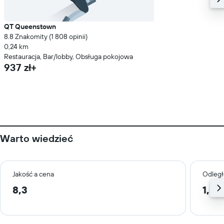
QT Queenstown
8.8 Znakomity (1 808 opinii)
0,24 km
Restauracja, Bar/lobby, Obsługa pokojowa
937 zł+
Warto wiedzieć
Jakość a cena
Odległ
8,3
1,2 