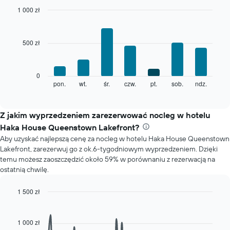
1
1 000 zł
oś
Bar
Chart
X
graphic.
chart
with
przedstawiającą
500 zł
7
miesiące.
bars.
Wykres
ma
Poniższy
0
1
wykres
pon.
wt.
śr.
czw.
pt.
sob.
ndz.
End
oś
of
pokazuje
Y
interactive
średnią
chart
przedstawiającą
cenę
Z jakim wyprzedzeniem zarezerwować nocleg w hotelu
średnią
pokoju
cenę
Haka House Queenstown Lakefront?
dla
za
Aby uzyskać najlepszą cenę za nocleg w hotelu Haka House Queenstown
każdego
pokój
Lakefront, zarezerwuj go z ok.6-tygodniowym wyprzedzeniem. Dzięki
dnia
temu możesz zaoszczędzić około 59% w porównaniu z rezerwacją na
tygodnia
ostatnią chwilę.
Wykres
ma
1
1 500 zł
oś
Line
Chart
X
graphic.
chart
with
przedstawiającą
1 000 zł
90
dni