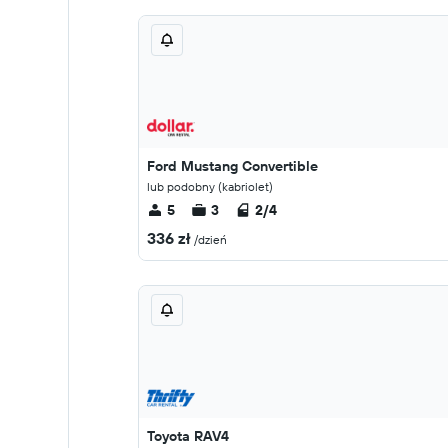
Ford Mustang Convertible
lub podobny (kabriolet)
5
3
2/4
336 zł
/dzień
Toyota RAV4