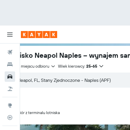
Loty
Lotnisko Neapol Naples – wynajem 
Hotele
Zwrot w miejscu odbioru
Wiek kierowcy:
25-65
Samochody
Lot+Hotel
Explore
Odbiór z terminalu lotniska
Status lotu