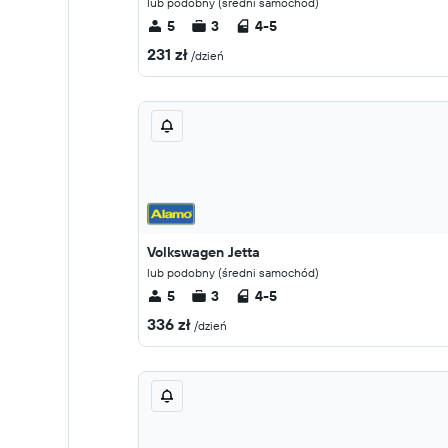
lub podobny (średni samochód)
5
3
4-5
231 zł
/dzień
Volkswagen Jetta
lub podobny (średni samochód)
5
3
4-5
336 zł
/dzień