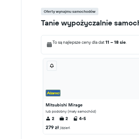
Oferty wynajmu samochodów
Tanie wypożyczalnie samoc
To są najlepsze ceny dla dat
11 – 18 sie
.
Mitsubishi Mirage
lub podobny (mały samochód)
2
2
4-5
279 zł
/dzień