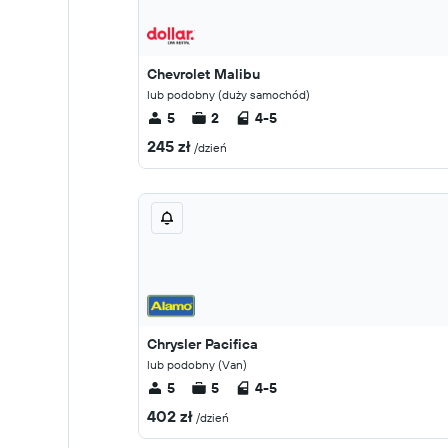
Chevrolet Malibu
lub podobny (duży samochód)
5
2
4-5
245 zł
/dzień
Chrysler Pacifica
lub podobny (Van)
5
5
4-5
402 zł
/dzień