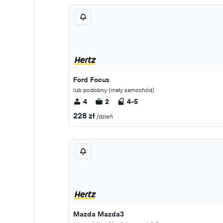
Ford Focus
lub podobny (mały samochód)
4
2
4-5
228 zł
/dzień
Mazda Mazda3