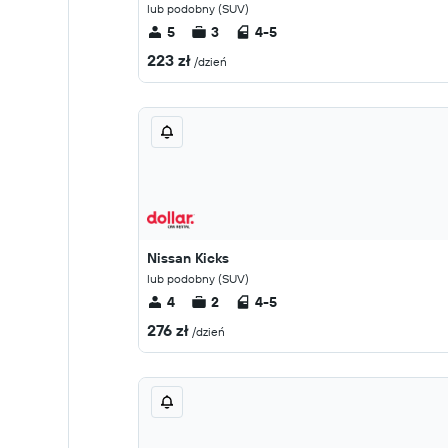
lub podobny (SUV)
5
3
4-5
223 zł
/dzień
Nissan Kicks
lub podobny (SUV)
4
2
4-5
276 zł
/dzień