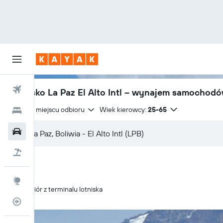
Loty
Lotnisko La Paz El Alto Intl – wynajem samochod
Zwrot w miejscu odbioru
Wiek kierowcy:
25-65
Hotele
Samochody
Lot+Hotel
Explore
Odbiór z terminalu lotniska
Status lotu