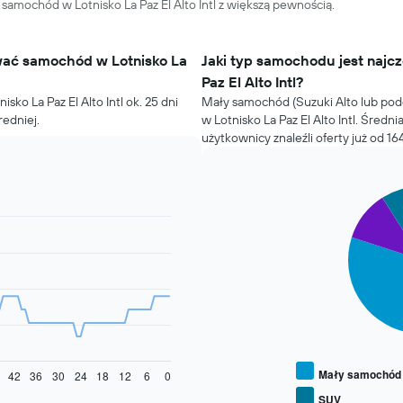
amochód w Lotnisko La Paz El Alto Intl z większą pewnością.
wać samochód w Lotnisko La
Jaki typ samochodu jest najc
Paz El Alto Intl?
ko La Paz El Alto Intl ok. 25 dni
Mały samochód (Suzuki Alto lub pod
redniej.
w Lotnisko La Paz El Alto Intl. Średni
użytkownicy znaleźli oferty już od 164
Pie
Chart
graphic.
chart
with
3
slices.
Następujący
wykres
pokazuje
średnią
cenę
za
Mały samochód
42
36
30
24
18
12
6
0
wynajem
SUV