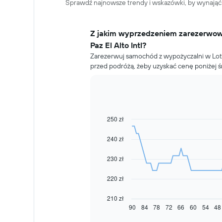
Sprawdź najnowsze trendy i wskazówki, by wynająć s
Z jakim wyprzedzeniem zarezerwo
Paz El Alto Intl?
Zarezerwuj samochód z wypożyczalni w Lotnis
przed podróżą, żeby uzyskać cenę poniżej ś
250 zł
Line
Chart
graphic.
chart
with
240 zł
91
data
230 zł
points.
Następujący
220 zł
wykres
pokazuje,
210 zł
jak
90
84
78
72
66
60
54
48
End
of
zmienia
interactive