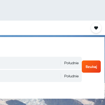
Południe
Szukaj
Południe