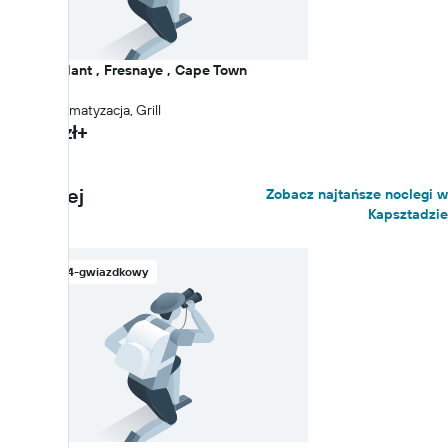
Villa Disdant , Fresnaye , Cape Town
0,19 km
Balkon, klimatyzacja, Grill
6 081 zł+
Najtaniej
Zobacz najtańsze noclegi w
Kapsztadzie
Hotel 4-gwiazdkowy