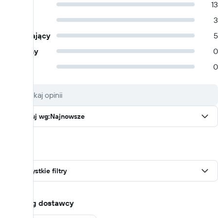
Dobry
13
OK
3
Zadowalający
5
Przeciętny
0
Słaby
0
Sortuj wg
:
Najnowsze
Filtry
Wszystkie filtry
Ocena wg dostawcy