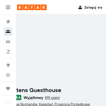
Zaloguj się
Loty
Hotele
Samochody
Lot+Hotel
Explore
Status lotu
Maartens Guesthouse
Trips
Wyjątkowy
419 opinii
9,6
3 gwiazdki
Polski
39 Avenue Normandie, Kapsztad, Prowincja Przylądkowa