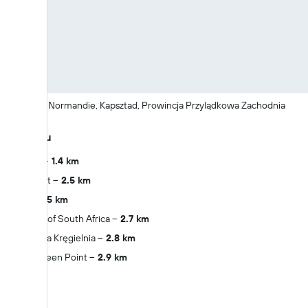
39 Avenue Normandie, Kapsztad, Prowincja Przylądkowa Zachodnia
W pobliżu
Signal Hill
1.4 km
Long Street
2.5 km
Clifton
2.5 km
Parliament of South Africa
2.7 km
City Miejska Kręgielnia
2.8 km
Stadion Green Point
2.9 km