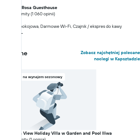
24% taniej
The Villa Rosa Guesthouse
8.9 Znakomity (1 060 opinii)
0,57 km
Obsługa pokojowa, Darmowe Wi-Fi, Czajnik / ekspres do kawy
239 zł+
Polecane
Zobacz najchętniej polecane
noclegi w Kapsztadzie
Obiekt na wynajem sezonowy
Mountain View Holiday Villa w Garden and Pool Iliwa
10 Znakomity (1 opinia)