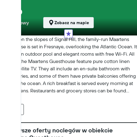
9,6
Wyjątkowy
Zobacz na mapie
419 opinii
Situated on the slopes of Signal Hill, the family-run Maartens
Guesthouse is set in Fresnaye, overlooking the Atlantic Ocean. It
features an outdoor pool and elegant rooms with free Wi-Fi. All
rooms at the Maartens Guesthouse feature pure cotton linen
and a satellite TV. They all include an en-suite bathroom with
free toiletries, and some of them have private balconies offering
views of the ocean. A rich breakfast is served every morning at
the Maartens. Restaurants and grocery stores can be found
within a 10-minute walk radius. Tours to Robben Island or the
wine lands can be booked through the guest house. Clifton
Więcej
Beach is 3.5 km away and Camps Bay Beach is 4.5 km away,
while Cape Town’s popular V&A Waterfront is also 4.5 km away.
Cape Town International Airport is 24 km away, and a shuttle
Najnowsze oferty noclegów w obiekcie
service can be arranged upon request.