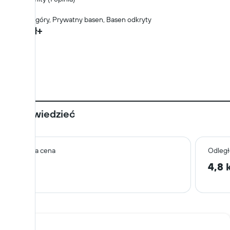
0,42 km
Widok na góry, Prywatny basen, Basen odkryty
1 691 zł+
Warto wiedzieć
Jakość a cena
Odległ
9,5
4,8 