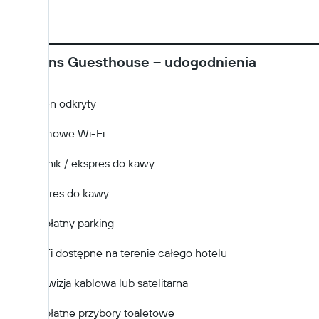
Maartens Guesthouse – udogodnienia
Basen odkryty
Darmowe Wi-Fi
Czajnik / ekspres do kawy
Ekspres do kawy
Bezpłatny parking
Wi-Fi dostępne na terenie całego hotelu
Telewizja kablowa lub satelitarna
Bezpłatne przybory toaletowe