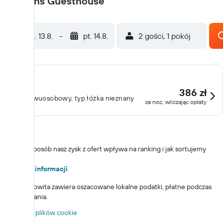
Maartens Guesthouse
czw. 13.8.
-
pt. 14.8.
2 gości, 1 pokój
386 zł
Pokój dwuosobowy, typ łóżka nieznany
za noc, wliczając opłaty
W jaki sposób nasz zysk z ofert wpływa na ranking i jak sortujemy
wyniki?
Więcej informacji
*
Cena całkowita zawiera oszacowane lokalne podatki, płatne podczas
wymeldowania.
Ustawienia plików cookie