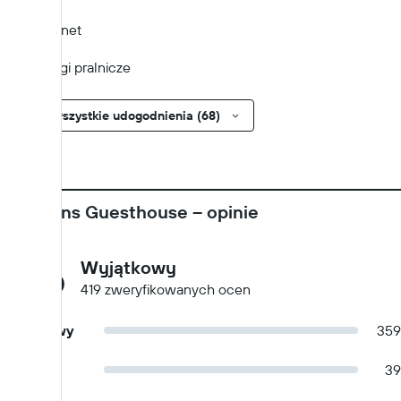
Internet
Usługi pralnicze
Pokaż wszystkie udogodnienia (68)
Maartens Guesthouse – opinie
9,6
Wyjątkowy
419 zweryfikowanych ocen
Wyjątkowy
359
Bardzo
39
dobry