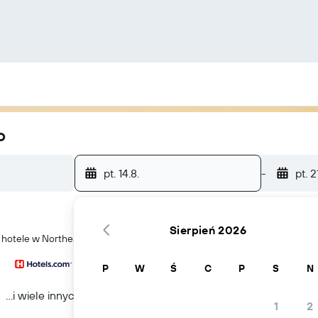
o
pt. 14.8.
-
pt. 2
Sierpień 2026
ć hotele w Northeast Side
P
W
Ś
C
P
S
N
...i wiele innych
1
2