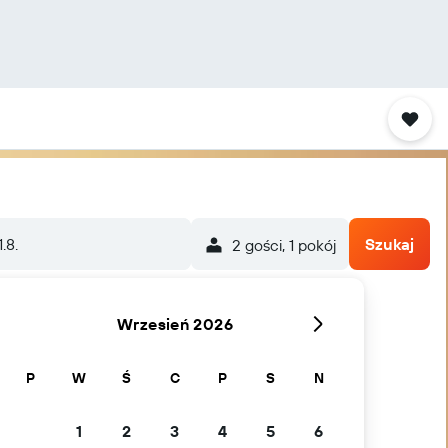
1.8.
Szukaj
2 gości, 1 pokój
Wrzesień 2026
P
W
Ś
C
P
S
N
1
2
3
4
5
6