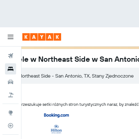
Loty
Hotele w Northeast Side w San Antoni
Hotele
Samochody
Lot+Hotel
KAYAK przeszukuje setki różnych stron turystycznych naraz, by znaleź
Explore
Status lotu