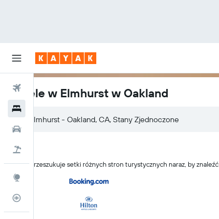
Loty
Hotele w Elmhurst w Oakland
Hotele
Elmhurst - Oakland, CA, Stany Zjednoczone
Samochody
Lot+Hotel
KAYAK przeszukuje setki różnych stron turystycznych naraz, by znaleź
Explore
Status lotu