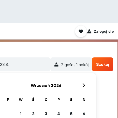
Zaloguj się
 23.8.
Szukaj
2 gości, 1 pokój
Wrzesień 2026
P
W
Ś
C
P
S
N
1
2
3
4
5
6