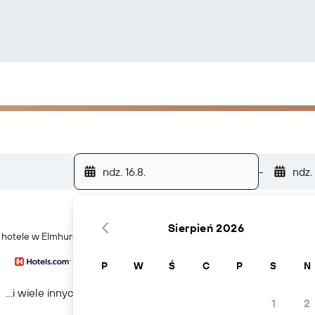
ndz. 16.8.
-
ndz.
Sierpień 2026
ć hotele w Elmhurst
P
W
Ś
C
P
S
N
...i wiele innych
1
2