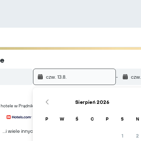
ie
czw. 13.8.
-
czw.
Sierpień 2026
źć hotele w Prądnik Czerwony
P
W
Ś
C
P
S
N
...i wiele innych
1
2