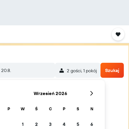
 20.8.
Szukaj
2 gości, 1 pokój
Wrzesień 2026
P
W
Ś
C
P
S
N
1
2
3
4
5
6