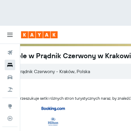
Loty
Hotele w Prądnik Czerwony w Krakow
Hotele
Samochody
Lot+Hotel
KAYAK przeszukuje setki różnych stron turystycznych naraz, by znale
Explore
Status lotu