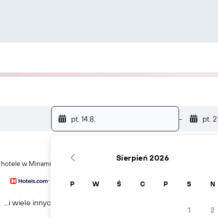
pt. 14.8.
-
pt. 2
Sierpień 2026
ć hotele w Minami
P
W
Ś
C
P
S
N
...i wiele innych
1
2