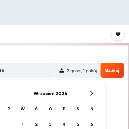
1.8.
Szukaj
2 gości, 1 pokój
Wrzesień 2026
P
W
Ś
C
P
S
N
1
2
3
4
5
6