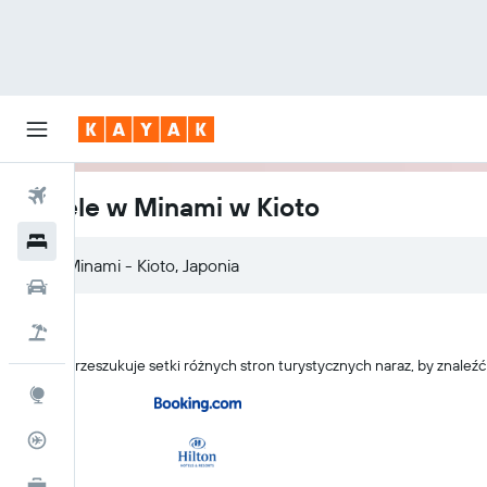
Loty
Hotele w Minami w Kioto
Hotele
Samochody
Lot+Hotel
KAYAK przeszukuje setki różnych stron turystycznych naraz, by znaleź
Explore
Status lotu
KAYAK Business
NOWOŚĆ