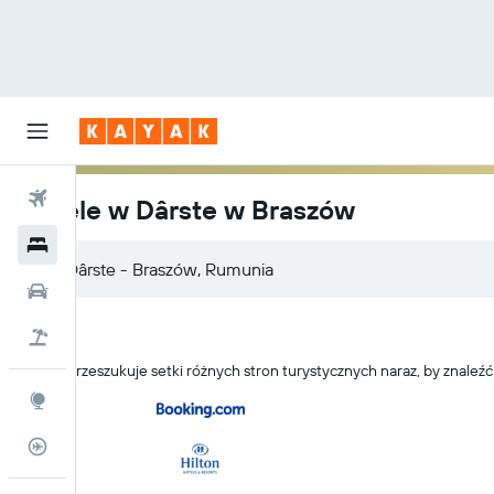
Loty
Hotele w Dârste w Braszów
Hotele
Samochody
Lot+Hotel
KAYAK przeszukuje setki różnych stron turystycznych naraz, by znaleź
Explore
Status lotu