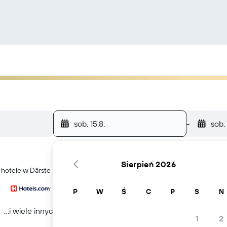
sob. 15.8.
-
sob.
Sierpień 2026
ć hotele w Dârste
P
W
Ś
C
P
S
N
...i wiele innych
1
2