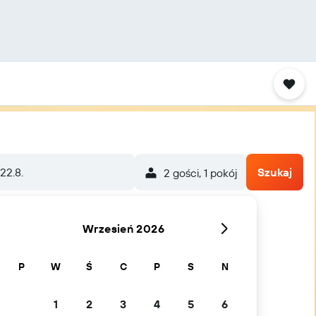
 22.8.
Szukaj
2 gości, 1 pokój
Wrzesień 2026
P
W
Ś
C
P
S
N
1
2
3
4
5
6