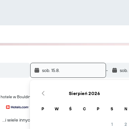
sob. 15.8.
-
sob.
Sierpień 2026
ć hotele w Bouldin Creek
P
W
Ś
C
P
S
N
...i wiele innych
1
2