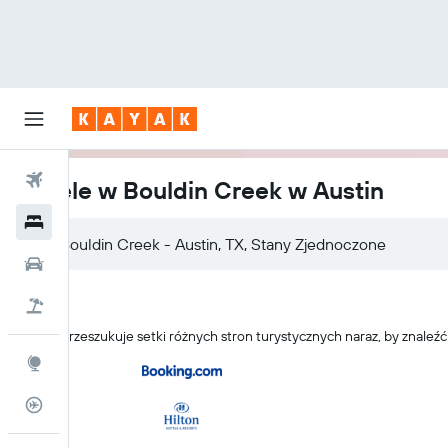
Loty
Hotele w Bouldin Creek w Austin
Hotele
Samochody
Lot+Hotel
KAYAK przeszukuje setki różnych stron turystycznych naraz, by znaleź
Explore
Status lotu