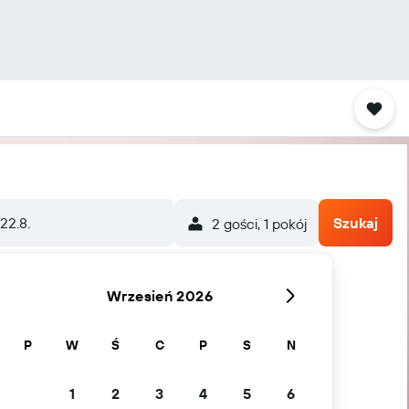
 22.8.
Szukaj
2 gości, 1 pokój
Wrzesień 2026
P
W
Ś
C
P
S
N
1
2
3
4
5
6