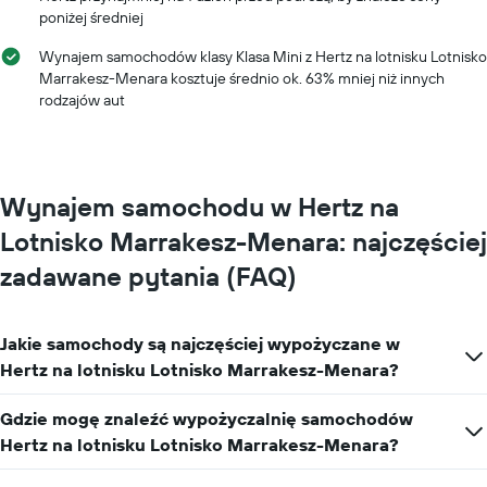
oś
poniżej średniej
Y
przedstawiającą
Wynajem samochodów klasy Klasa Mini z Hertz na lotnisku Lotnisko
średnią
Marrakesz-Menara kosztuje średnio ok. 63% mniej niż innych
cenę
rodzajów aut
za
wynajem
samochodu
na
jeden
Wynajem samochodu w Hertz na
dzień
Lotnisko Marrakesz-Menara: najczęściej
zadawane pytania (FAQ)
Jakie samochody są najczęściej wypożyczane w
Hertz na lotnisku Lotnisko Marrakesz-Menara?
Gdzie mogę znaleźć wypożyczalnię samochodów
Hertz na lotnisku Lotnisko Marrakesz-Menara?