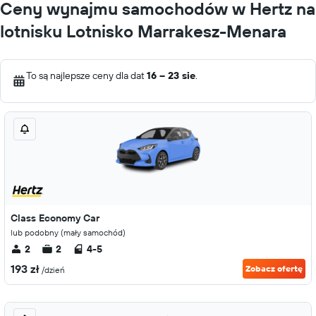
Ceny wynajmu samochodów w Hertz na
lotnisku Lotnisko Marrakesz-Menara
To są najlepsze ceny dla dat
16 – 23 sie
.
Class Economy Car
lub podobny (mały samochód)
2
2
4-5
193 zł
Zobacz ofertę
/dzień