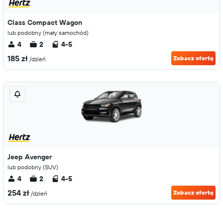
Class Compact Wagon
lub podobny (mały samochód)
4
2
4-5
185 zł
Zobacz ofertę
/dzień
Jeep Avenger
lub podobny (SUV)
4
2
4-5
254 zł
Zobacz ofertę
/dzień