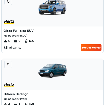
Class Full-size SUV
lub podobny (SUV)
5
2
4-5
611 zł
Zobacz ofertę
/dzień
Citroen Berlingo
lub podobny (Van)
4
2
4-5