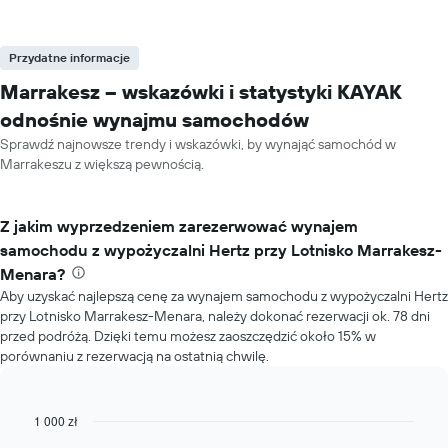
Przydatne informacje
Marrakesz – wskazówki i statystyki KAYAK
odnośnie wynajmu samochodów
Sprawdź najnowsze trendy i wskazówki, by wynająć samochód w
Marrakeszu z większą pewnością.
Z jakim wyprzedzeniem zarezerwować wynajem
samochodu z wypożyczalni Hertz przy Lotnisko Marrakesz-
Menara?
Aby uzyskać najlepszą cenę za wynajem samochodu z wypożyczalni Hertz
przy Lotnisko Marrakesz-Menara, należy dokonać rezerwacji ok. 78 dni
przed podróżą. Dzięki temu możesz zaoszczędzić około 15% w
porównaniu z rezerwacją na ostatnią chwilę.
1 000 zł
Line
Chart
graphic.
chart