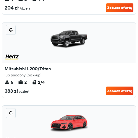
204 zł
Zobacz ofertę
/dzień
Mitsubishi L200/Triton
lub podobny (pick-up)
5
2
2/4
383 zł
Zobacz ofertę
/dzień