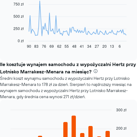
with
750 zł
91
data
500 zł
points.
Następujący
250 zł
wykres
pokazuje,
0 zł
jak
90
83
76
69
62
55
48
41
34
27
20
13
6
End
of
zmienia
interactive
się
chart
cena
Ile kosztuje wynajem samochodu z wypożyczalni Hertz przy
za
Lotnisko Marrakesz-Menara na miesiąc?
wynajem
Średni koszt wynajmu samochodu z wypożyczalni Hertz przy Lotnisko
samochodu
Marrakesz-Menara to 178 zł za dzień. Sierpień to najdroższy miesiąc na
wraz
wynajem samochodu z wypożyczalni Hertz przy Lotnisko Marrakesz-
ze
Menara, gdy średnia cena wynosi 271 zł/dzień.
zbliżaniem
się
terminu
300 zł
rezerwacji
Bar
Chart
Wykres
graphic.
chart
with
ma
200 zł
12
1
bars.