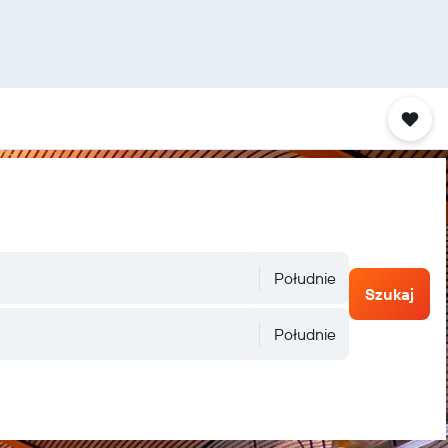
Południe
Szukaj
Południe