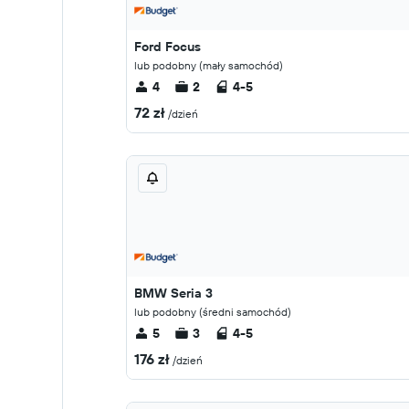
Ford Focus
lub podobny (mały samochód)
4
2
4-5
72 zł
/dzień
BMW Seria 3
lub podobny (średni samochód)
5
3
4-5
176 zł
/dzień