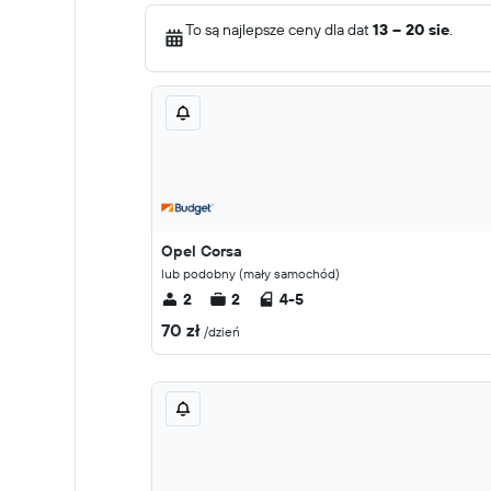
To są najlepsze ceny dla dat
13 – 20 sie
.
Opel Corsa
lub podobny (mały samochód)
2
2
4-5
70 zł
/dzień