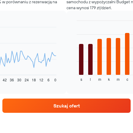
% w porównaniu z rezerwacją na
samochodu z wypożyczalni Budget na
cena wynosi 179 zł/dzień.
Bar
Chart
graphic.
chart
with
12
bars.
Następujący
wykres
pokazuje
średnią
s
l
m
k
m
c
cenę
42
36
30
24
18
12
6
0
End
of
za
interactive
wynajem
chart
samochodu
dla
Szukaj ofert
każdego
miesiąca
Wykres
ma
1