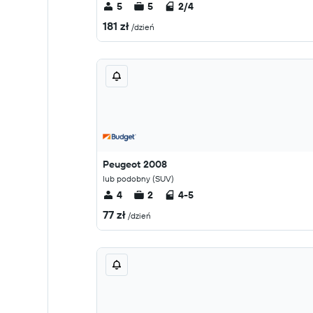
5
5
2/4
181 zł
/dzień
Peugeot 2008
lub podobny (SUV)
4
2
4-5
77 zł
/dzień