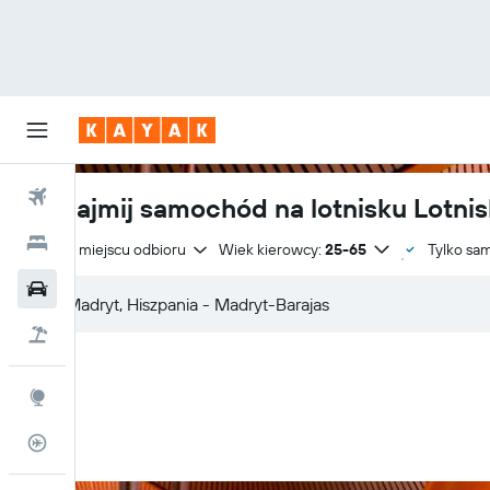
Loty
Wynajmij samochód na lotnisku Lotnis
Hotele
Zwrot w miejscu odbioru
Wiek kierowcy:
25-65
Tylko sa
Samochody
Lot+Hotel
Explore
Status lotu