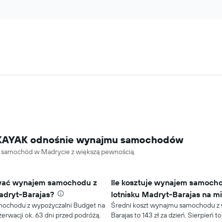
ki KAYAK odnośnie wynajmu samochodów
ć samochód w Madrycie z większą pewnością.
wać wynajem samochodu z
Ile kosztuje wynajem samoch
adryt-Barajas?
lotnisku Madryt-Barajas na m
mochodu z wypożyczalni Budget na
Średni koszt wynajmu samochodu z 
erwacji ok. 63 dni przed podróżą.
Barajas to 143 zł za dzień. Sierpień 