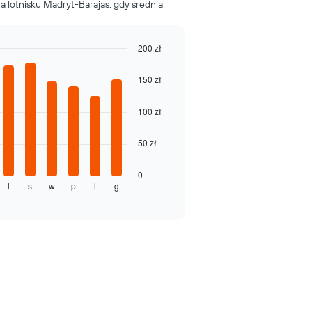
 lotnisku Madryt-Barajas, gdy średnia
200 zł
150 zł
100 zł
50 zł
0
l
s
w
p
l
g