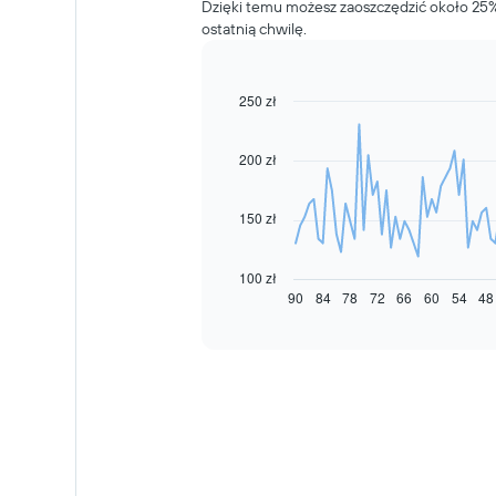
Dzięki temu możesz zaoszczędzić około 25
ostatnią chwilę.
250 zł
Line
Chart
graphic.
chart
with
91
200 zł
data
points.
150 zł
Następujący
wykres
pokazuje,
100 zł
jak
90
84
78
72
66
60
54
48
End
of
zmienia
interactive
się
chart
cena
za
wynajem
samochodu
wraz
ze
zbliżaniem