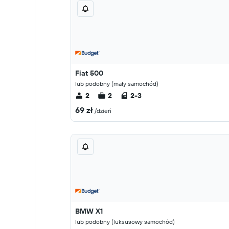
Fiat 500
lub podobny (mały samochód)
2
2
2-3
69 zł
/dzień
BMW X1
lub podobny (luksusowy samochód)