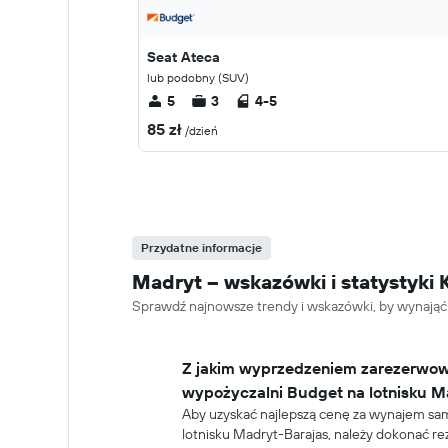
Seat Ateca
lub podobny (SUV)
5
3
4-5
85 zł
/dzień
Przydatne informacje
Madryt – wskazówki i statysty
Sprawdź najnowsze trendy i wskazówki, by wynają
Z jakim wyprzedzeniem zarezerwo
wypożyczalni Budget na lotnisku M
Aby uzyskać najlepszą cenę za wynajem sa
lotnisku Madryt-Barajas, należy dokonać rez