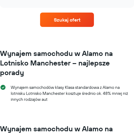
Wykres
interactive
wynajem
chart
ma
samochodu
1
dla
oś
Szukaj ofert
każdego
Y
miesiąca
przedstawiającą
Wykres
średnią
ma
cenę
1
za
oś
Wynajem samochodu w Alamo na
wynajem
X
samochodu
Lotnisko Manchester – najlepsze
przedstawiającą
miesiące
porady
roku
Wykres
ma
Wynajem samochodów klasy Klasa standardowa z Alamo na
1
lotnisku Lotnisko Manchester kosztuje średnio ok. 48% mniej niż
oś
innych rodzajów aut
Y
przedstawiającą
średnią
cenę
za
Wynajem samochodu w Alamo na
wynajem