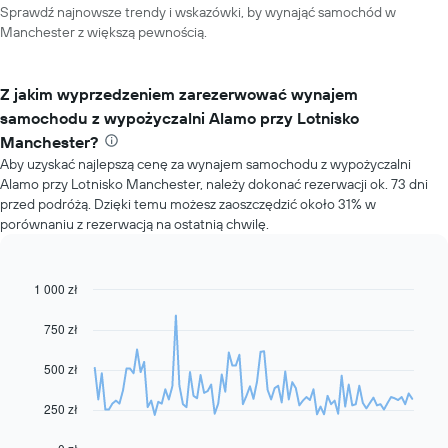
Sprawdź najnowsze trendy i wskazówki, by wynająć samochód w
Manchester z większą pewnością.
Z jakim wyprzedzeniem zarezerwować wynajem
samochodu z wypożyczalni Alamo przy Lotnisko
Manchester?
Aby uzyskać najlepszą cenę za wynajem samochodu z wypożyczalni
Alamo przy Lotnisko Manchester, należy dokonać rezerwacji ok. 73 dni
przed podróżą. Dzięki temu możesz zaoszczędzić około 31% w
porównaniu z rezerwacją na ostatnią chwilę.
1 000 zł
Line
Chart
graphic.
chart
with
750 zł
91
data
500 zł
points.
Następujący
250 zł
wykres
pokazuje,