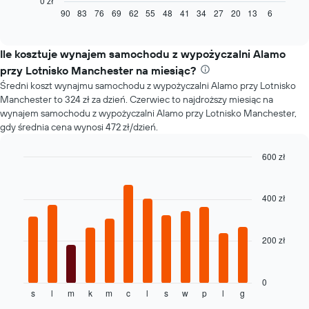
0 zł
jak
90
83
76
69
62
55
48
41
34
27
20
13
6
End
of
zmienia
interactive
się
chart
cena
Ile kosztuje wynajem samochodu z wypożyczalni Alamo
za
przy Lotnisko Manchester na miesiąc?
wynajem
Średni koszt wynajmu samochodu z wypożyczalni Alamo przy Lotnisko
samochodu
Manchester to 324 zł za dzień. Czerwiec to najdroższy miesiąc na
wraz
wynajem samochodu z wypożyczalni Alamo przy Lotnisko Manchester,
ze
gdy średnia cena wynosi 472 zł/dzień.
zbliżaniem
się
terminu
600 zł
rezerwacji
Bar
Chart
Wykres
graphic.
chart
with
ma
400 zł
12
1
bars.
oś
X
200 zł
Następujący
przedstawiającą
wykres
liczbę
pokazuje
dni
średnią
0
przed
s
l
m
k
m
c
l
s
w
p
l
g
cenę
End
rezerwacją
of
za