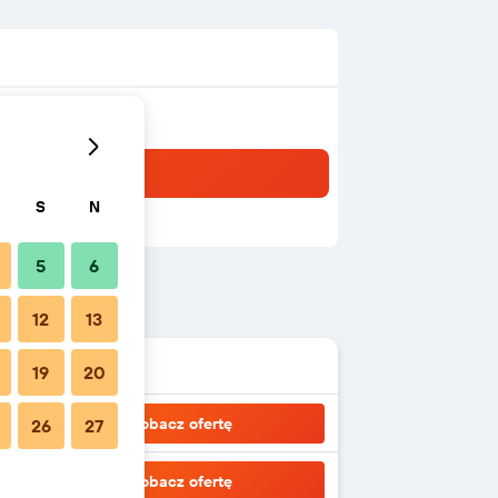
S
N
5
6
12
13
19
20
Zobacz ofertę
26
27
Zobacz ofertę