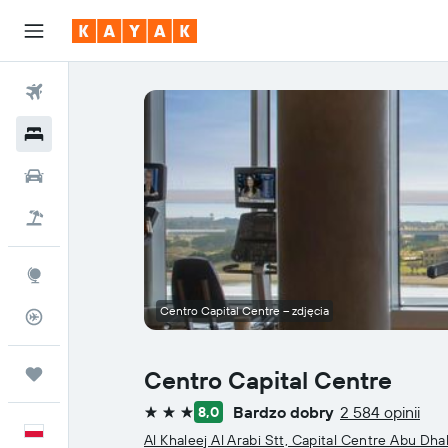
Loty
Hotele
Samochody
Lot+Hotel
Explore
Centro Capital Centre – zdjęcia
Status lotu
Trips
Centro Capital Centre
Bardzo dobry
2 584 opinii
8,0
3 gwiazdki
Polski
Al Khaleej Al Arabi Stt, Capital Centre Abu Dh