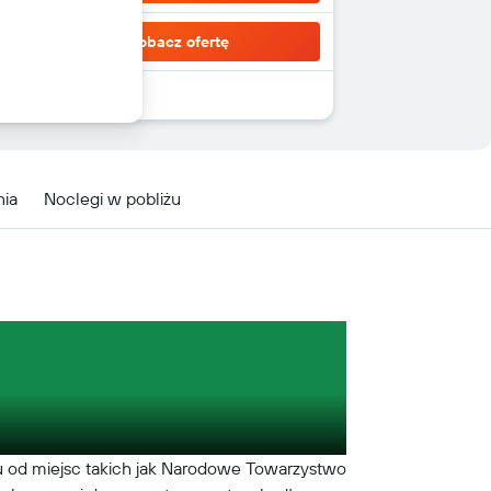
Zobacz ofertę
nia
Noclegi w pobliżu
ru od miejsc takich jak Narodowe Towarzystwo