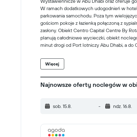
Wystawiennicze w Abu Dhabi oraz oferuje go
W ramach dodatkowych udogodnień w hotelu 
parkowania samochodu. Poza tym wielojęzyczn
gościom pokoje z łazienką połączoną z sypialn
zasłony. Obiekt Centro Capital Centre By Rota
planują całodniowe wycieczki, obiekt nocleg
minut drogi od Port lotniczy Abu Dhabi, a do
Wielki Meczet Sheik Zayed.
Więcej
Najnowsze oferty noclegów w obi
sob. 15.8.
-
ndz. 16.8.