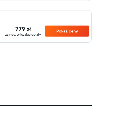
779 zł
Pokaż ceny
za noc, wliczając opłaty