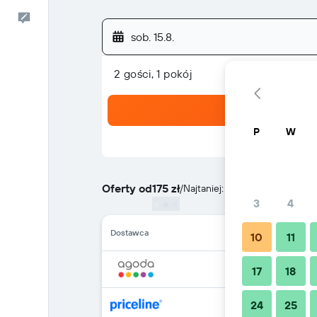
Kontakt
sob. 15.8.
2 gości, 1 pokój
P
W
Oferty od
175 zł
/
Najtaniej: cena za noc
3
4
Dostawca
10
11
17
18
24
25