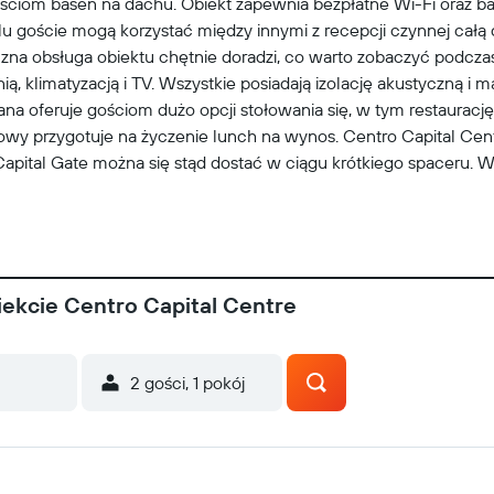
ściom basen na dachu. Obiekt zapewnia bezpłatne Wi-Fi oraz b
goście mogą korzystać między innymi z recepcji czynnej całą
a obsługa obiektu chętnie doradzi, co warto zobaczyć podczas 
ią, klimatyzacją i TV. Wszystkie posiadają izolację akustyczną i 
na oferuje gościom dużo opcji stołowania się, w tym restaurację 
owy przygotuje na życzenie lunch na wynos. Centro Capital Cent
 Capital Gate można się stąd dostać w ciągu krótkiego spaceru. 
ekcie Centro Capital Centre
2 gości, 1 pokój