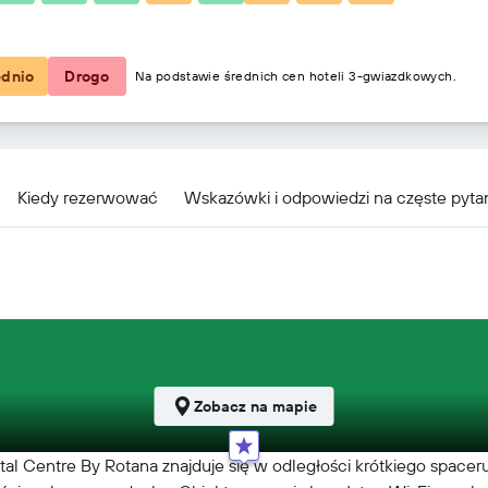
201 zł
ednio
Drogo
Na podstawie średnich cen hoteli 3-gwiazdkowych.
Kiedy rezerwować
Wskazówki i odpowiedzi na częste pyta
Zobacz na mapie
l Centre By Rotana znajduje się w odległości krótkiego space