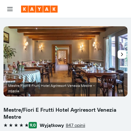
Mestre/Fiori E Frutti Hotel Agriresort Venezia Mestre –
zdjęcia
1/8
Mestre/Fiori E Frutti Hotel Agriresort Venezia
Mestre
Wyjątkowy
847 opinii
9,0
5 gwiazdek