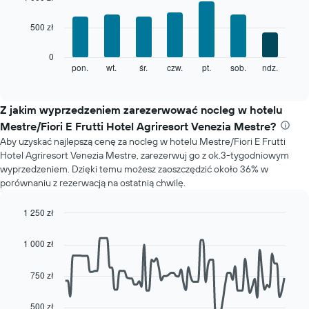
with
7
500 zł
bars.
Poniższy
0
wykres
pon.
wt.
śr.
czw.
pt.
sob.
ndz.
End
of
pokazuje
interactive
średnią
chart
cenę
Z jakim wyprzedzeniem zarezerwować nocleg w hotelu
pokoju
Mestre/Fiori E Frutti Hotel Agriresort Venezia Mestre?
dla
Aby uzyskać najlepszą cenę za nocleg w hotelu Mestre/Fiori E Frutti
każdego
Hotel Agriresort Venezia Mestre, zarezerwuj go z ok.3-tygodniowym
dnia
wyprzedzeniem. Dzięki temu możesz zaoszczędzić około 36% w
tygodnia
porównaniu z rezerwacją na ostatnią chwilę.
Wykres
ma
1
1 250 zł
oś
Line
Chart
X
graphic.
chart
1 000 zł
with
przedstawiającą
90
dni
data
750 zł
tygodnia.
points.
Wykres
ma
500 zł