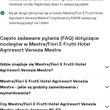
Wykres
niedziela i środa. Najdroższy dzień to zazwyczaj piątek.
ma
1
Na jak długo zatrzymać się w hotelu Mestre/Fiori E Frutti Hotel
oś
Agriresort Venezia Mestre? Użytkownicy KAYAK zazwyczaj
Y
rezerwują pobyt na 1 dzień.
przedstawiającą
średnią
cenę
Często zadawane pytania (FAQ) dotyczące
za
noclegów w Mestre/Fiori E Frutti Hotel
pokój
Agriresort Venezia Mestre
Gdzie znajduje się Mestre/Fiori E Frutti Hotel
Agriresort Venezia Mestre?
Mestre/Fiori E Frutti Hotel Agriresort Venezia
Mestre - jakie są godziny zameldowania i
wymeldowania?
Czy Mestre/Fiori E Frutti Hotel Agriresort Venezia
Mestre oferuje darmowe Wi-Fi?