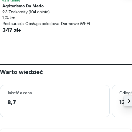
42% taniej
Agriturismo Da Merlo
9.3 Znakomity (104 opinie)
1,74 km
Restauracja, Obsługa pokojowa, Darmowe Wi-Fi
347 zł+
Warto wiedzieć
Jakość a cena
Odległ
8,7
13,9