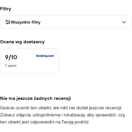
Filtry
Wszystkie filtry
Ocena wg dostawcy
9
/10
9
z
7 opinii
10
Nie ma jeszcze żadnych recenzji
Goście ocenili ten obiekt, ale nikt nie dodał jeszcze recenzji.
Zobacz zdjęcia, udogodnienia i lokalizację, aby sprawdzić, czy
ten obiekt jest odpowiedni na Twoją podróż.