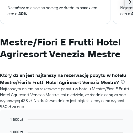
Najtańszy miesiąc na nocleg ze średnim spadkiem
Najdro
cen o
40%
.
cen o
Mestre/Fiori E Frutti Hotel
Agriresort Venezia Mestre
Który dzień jest najtańszy na rezerwację pobytu w hotelu
Mestre/Fiori E Frutti Hotel Agriresort Venezia Mestre?
Najtańszym dniem na rezerwację pobytu w hotelu Mestre/Fiori E Frutti
Hotel Agriresort Venezia Mestre jest niedziela, ze średnią ceną za noc
wynoszącą 438 zł. Najdroższym dniem jest piątek, kiedy cena wynosi
960 zł za noc.
1 500 zł
Bar
Chart
graphic.
chart
1 000 zł