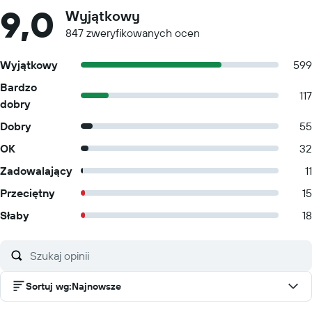
9,0
Wyjątkowy
847 zweryfikowanych ocen
Wyjątkowy
599
Bardzo
117
dobry
Dobry
55
OK
32
Zadowalający
11
Przeciętny
15
Słaby
18
Sortuj wg
:
Najnowsze