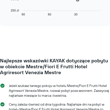
Poniższy
1
wykres
oś
pokazuje,
250 zł
Y
jak
90
60
30
End
przedstawiającą
of
zmienia
średnią
interactive
się
chart
cenę
cena
za
pokoju
pokój
wraz
ze
zbliżaniem
się
terminu
Najlepsze wskazówki KAYAK dotyczące pobytu
pobytu
Wykres
w obiekcie Mestre/Fiori E Frutti Hotel
ma
Agriresort Venezia Mestre
1
oś
X
Jeżeli szukasz taniego pokoju w hotelu Mestre/Fiori E Frutti Hotel
przedstawiającą
Agriresort Venezia Mestre, rozważ pobyt poza sezonem. Zazwyczaj
liczbę
najtańsze miesiące to marca i kwietnia.
dni
przed
Ceny zależą również od dnia tygodnia. Najtańsze dni na pobyt w
przyjazdem
hotelu Mestre/Fiori E Frutti Hotel Agriresort Venezia Mestre to