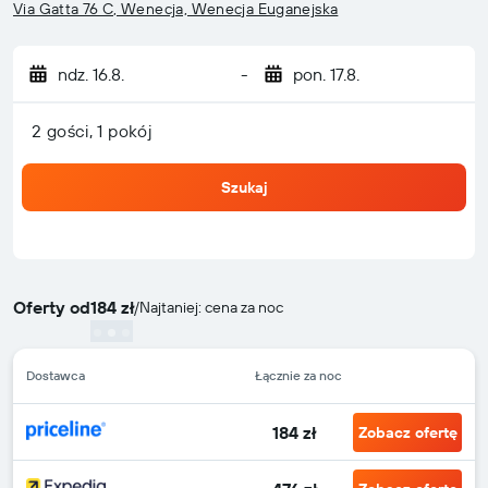
Via Gatta 76 C, Wenecja, Wenecja Euganejska
ndz. 16.8.
-
pon. 17.8.
2 gości, 1 pokój
Szukaj
Oferty od
184 zł
/
Najtaniej: cena za noc
Dostawca
Łącznie za noc
184 zł
Zobacz ofertę