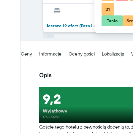
31
Tanio
Śr
Jeszcze 19 ofert (Pazo Los Escudos Hotel S
Opis
Ceny
Informacje
Oceny gości
Lokalizacja
Opis
9,2
Wyjątkowy
1765 opinii
Goście tego hotelu z pewnością docenią to, 