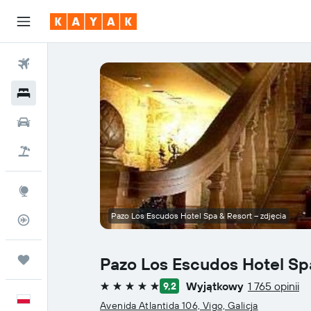
Loty
Hotele
Samochody
Lot+Hotel
Explore
Pazo Los Escudos Hotel Spa & Resort – zdjęcia
Status lotu
Trips
Pazo Los Escudos Hotel Sp
Wyjątkowy
1 765 opinii
9,2
5 gwiazdek
Polski
Avenida Atlantida 106, Vigo, Galicja