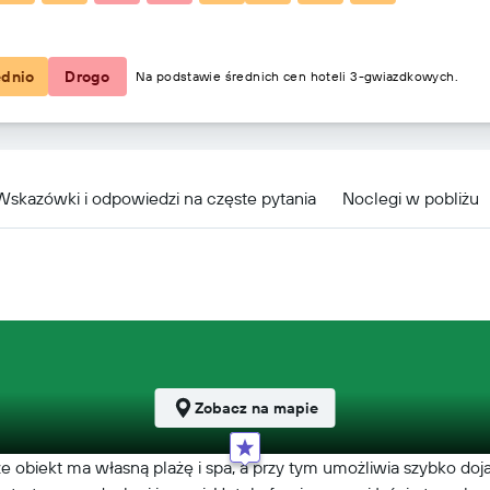
663 zł
ednio
Drogo
Na podstawie średnich cen hoteli 3-gwiazdkowych.
pa & Resort)
Wskazówki i odpowiedzi na częste pytania
Noclegi w pobliżu
Zobacz na mapie
że obiekt ma własną plażę i spa, a przy tym umożliwia szybko do