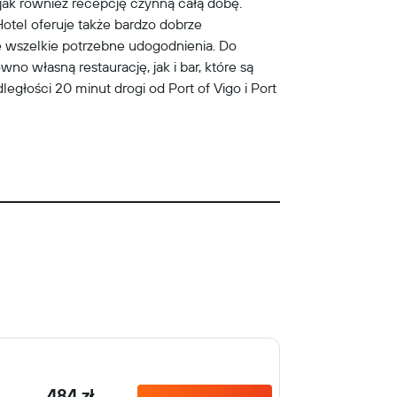
ą, jak również recepcję czynną całą dobę.
Hotel oferuje także bardzo dobrze
wszelkie potrzebne udogodnienia. Do
o własną restaurację, jak i bar, które są
głości 20 minut drogi od Port of Vigo i Port
484 zł