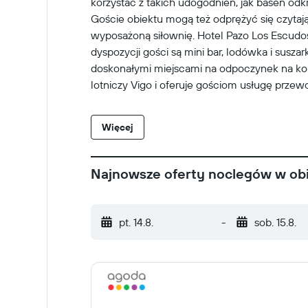
korzystać z takich udogodnień, jak basen odkry
Goście obiektu mogą też odprężyć się czytają
wyposażoną siłownię. Hotel Pazo Los Escud
dyspozycji gości są mini bar, lodówka i susza
doskonałymi miejscami na odpoczynek na konie
lotniczy Vigo i oferuje gościom usługę przewo
Więcej
Najnowsze oferty noclegów w obi
pt. 14.8.
-
sob. 15.8.