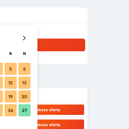
S
N
5
6
12
13
19
20
Zobacz ofertę
26
27
Zobacz ofertę