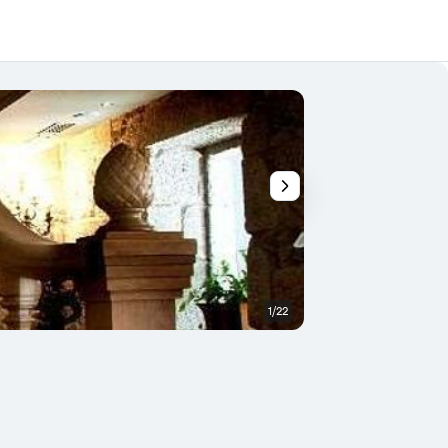
1/22
Inne