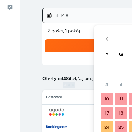
Kontakt
pt. 14.8.
2 gości, 1 pokój
P
W
Oferty od
484 zł
/
Najtaniej: cena za noc
3
4
Dostawca
10
11
17
18
24
25