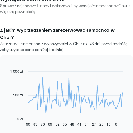
Sprawdź najnowsze trendy i wskazówki, by wynająć samochód w Chur z
większą pewnością.
Z jakim wyprzedzeniem zarezerwować samochód w
Chur?
Zarezerwuj samochód z wypożyczalni w Chur ok. 73 dni przed podróżą,
żeby uzyskać cenę poniżej średniej.
1 000 zł
Line
Chart
graphic.
chart
with
91
data
500 zł
points.
Następujący
wykres
pokazuje,
0 zł
jak
90
83
76
69
62
55
48
41
34
27
20
13
6
End
of
zmienia
interactive