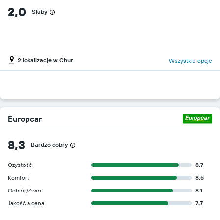
2,0
Słaby
2 lokalizacje w Chur
Wszystkie opcje
Europcar
8,3
Bardzo dobry
Czystość
8.7
Komfort
8.5
Odbiór/Zwrot
8.1
Jakość a cena
7.7