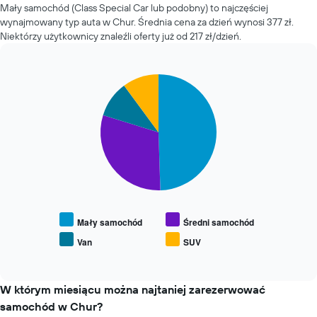
ostatnich
Mały samochód (Class Special Car lub podobny) to najczęściej
oś
72
wynajmowany typ auta w Chur. Średnia cena za dzień wynosi 377 zł.
Y
godzin
przedstawiającą
Niektórzy użytkownicy znaleźli oferty już od 217 zł/dzień.
Wykres
średnią
ma
cenę
1
za
oś
Pie
Chart
wynajem
graphic.
chart
X
samochodu
with
przedstawiającą
4
cztery
slices.
najtańsze
wypożyczalnie
Następujący
samochodów
wykres
Wykres
pokazuje
ma
średnią
1
cenę
oś
za
Mały samochód
Średni samochód
Y
wynajem
Van
SUV
przedstawiającą
End
popularnych
najniższą
of
typów
interactive
cenę
samochodów
chart
za
W którym miesiącu można najtaniej zarezerwować
wynajem
samochód w Chur?
samochodu