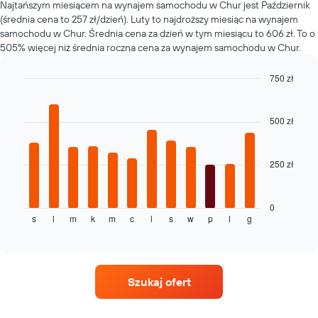
Najtańszym miesiącem na wynajem samochodu w Chur jest Październik
w
(średnia cena to 257 zł/dzień). Luty to najdroższy miesiąc na wynajem
poszczególnych
wypożyczalniach
samochodu w Chur. Średnia cena za dzień w tym miesiącu to 606 zł. To o
505% więcej niż średnia roczna cena za wynajem samochodu w Chur.
750 zł
Bar
Chart
graphic.
chart
with
500 zł
12
bars.
250 zł
Następujący
wykres
pokazuje
średnią
0
s
l
m
k
m
c
l
s
w
p
l
g
cenę
End
of
za
interactive
wynajem
chart
samochodu
dla
Szukaj ofert
każdego
miesiąca
Wykres