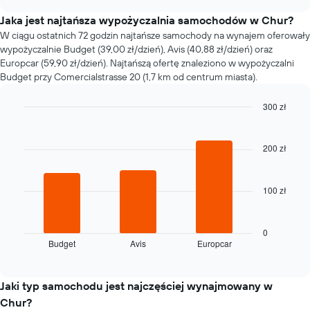
się
chart
cena
Jaka jest najtańsza wypożyczalnia samochodów w Chur?
za
W ciągu ostatnich 72 godzin najtańsze samochody na wynajem oferowały
wynajem
wypożyczalnie Budget (39,00 zł/dzień), Avis (40,88 zł/dzień) oraz
samochodu
Europcar (59,90 zł/dzień). Najtańszą ofertę znaleziono w wypożyczalni
wraz
Budget przy Comercialstrasse 20 (1,7 km od centrum miasta).
ze
zbliżaniem
300 zł
się
terminu
Bar
Chart
graphic.
chart
rezerwacji
with
Wykres
200 zł
3
ma
bars.
1
oś
100 zł
Następujący
X
wykres
przedstawiającą
pokazuje
liczbę
cztery
0
dni
Budget
Avis
Europcar
najtańsze
End
przed
of
wypożyczalnie
interactive
rezerwacją
samochodów
chart
Wykres
w
Jaki typ samochodu jest najczęściej wynajmowany w
ma
ciągu
Chur?
1