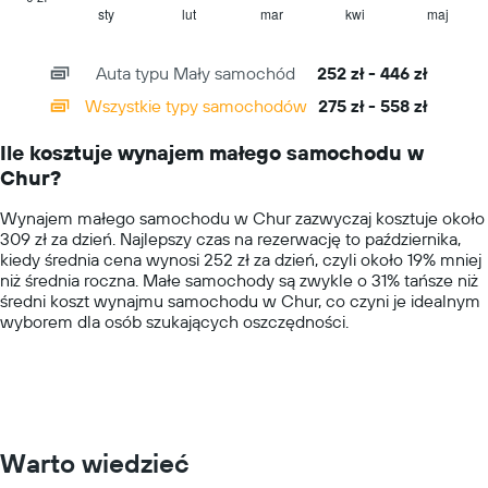
1
sty
lut
mar
kwi
maj
End
of
X
interactive
axis
chart
Auta typu Mały samochód
252 zł - 446 zł
displaying
categories.
Wszystkie typy samochodów
275 zł - 558 zł
Range:
14
Ile kosztuje wynajem małego samochodu w
categories.
Chur?
The
chart
Wynajem małego samochodu w Chur zazwyczaj kosztuje około
has
309 zł za dzień. Najlepszy czas na rezerwację to października,
1
kiedy średnia cena wynosi 252 zł za dzień, czyli około 19% mniej
Y
niż średnia roczna. Małe samochody są zwykle o 31% tańsze niż
axis
średni koszt wynajmu samochodu w Chur, co czyni je idealnym
displaying
wyborem dla osób szukających oszczędności.
values.
Range:
0
to
750.
Warto wiedzieć