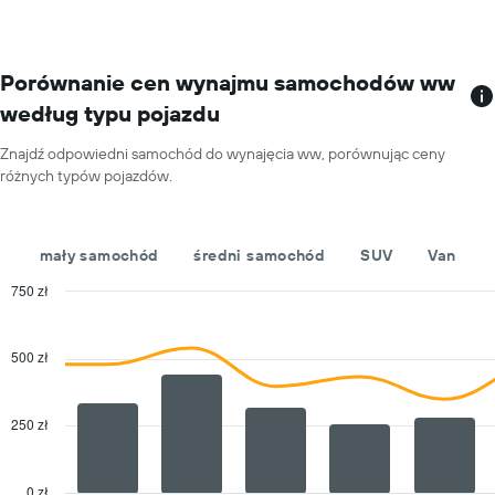
ma
1
oś
X
Porównanie cen wynajmu samochodów ww
przedstawiającą
według typu pojazdu
miesiące
roku
Znajdź odpowiedni samochód do wynajęcia ww, porównując ceny
Wykres
różnych typów pojazdów.
ma
1
oś
Y
mały samochód
średni samochód
SUV
Van
przedstawiającą
średnią
750 zł
cenę
Combination
Chart
za
graphic.
chart
with
wynajem
500 zł
2
samochodu
data
na
series.
jeden
250 zł
dzień
The
chart
has
0 zł