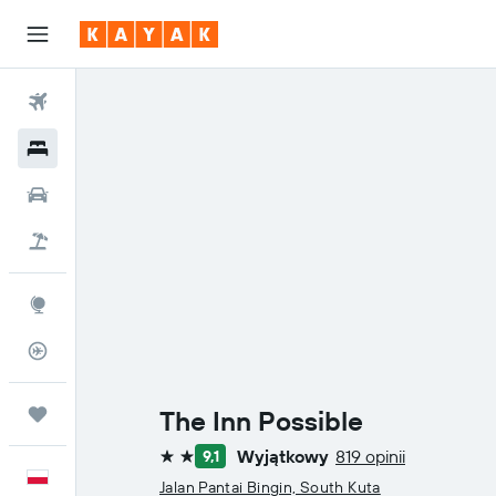
Loty
Hotele
Samochody
Lot+Hotel
Explore
Status lotu
Trips
The Inn Possible
Wyjątkowy
819 opinii
9,1
2 gwiazdki
Polski
Jalan Pantai Bingin, South Kuta