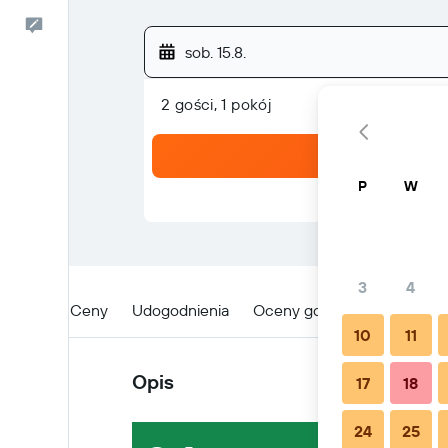
Kontakt
sob. 15.8.
2 gości, 1 pokój
P
W
3
4
Opis
Ceny
Udogodnienia
Oceny gości
Lokalizacja
10
11
Opis
17
18
24
25