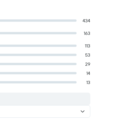
434
163
113
53
29
14
13