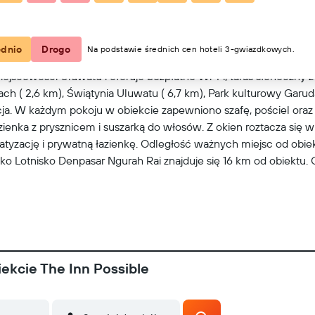
Zobacz na mapie
ednio
Drogo
Na podstawie średnich cen hoteli 3-gwiazdkowych.
ejscowości Uluwatu i oferuje bezpłatne Wi-Fi, taras słoneczny z
each ( 2,6 km), Świątynia Uluwatu ( 6,7 km), Park kulturowy Garu
ja. W każdym pokoju w obiekcie zapewniono szafę, pościel oraz
zienka z prysznicem i suszarką do włosów. Z okien roztacza się w
zację i prywatną łazienkę. Odległość ważnych miejsc od obiektu
o Lotnisko Denpasar Ngurah Rai znajduje się 16 km od obiektu. 
ekcie The Inn Possible