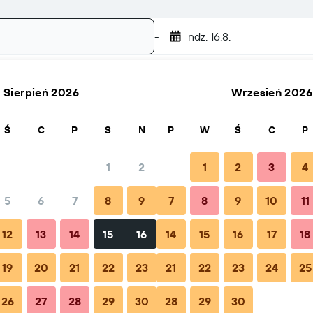
-
ndz. 16.8.
Sierpień 2026
Wrzesień 2026
Szukaj
Ś
C
P
S
N
P
W
Ś
C
P
1
2
1
2
3
4
5
6
7
8
9
7
8
9
10
11
Wskazówki i odpowiedzi na częste pytania
Noclegi w pobli
12
13
14
15
16
14
15
16
17
18
19
20
21
22
23
21
22
23
24
25
26
27
28
29
30
28
29
30