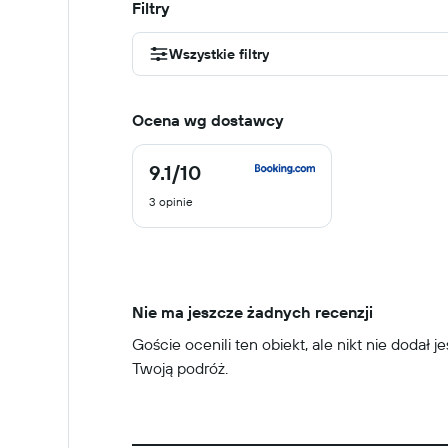
Filtry
Wszystkie filtry
Ocena wg dostawcy
9.1
/10
9.1
z
3 opinie
10
Nie ma jeszcze żadnych recenzji
Goście ocenili ten obiekt, ale nikt nie dodał 
Twoją podróż.