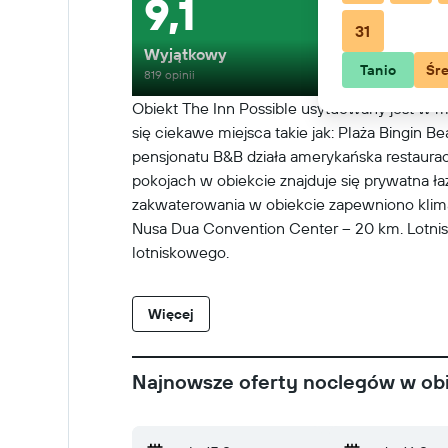
9,1
31
Wyjątkowy
Tanio
Śr
819 opinii
Obiekt The Inn Possible usytuowany jest w mi
się ciekawe miejsca takie jak: Plaża Bingin B
pensjonatu B&B działa amerykańska restaurac
pokojach w obiekcie znajduje się prywatna ła
zakwaterowania w obiekcie zapewniono klimaty
Nusa Dua Convention Center – 20 km. Lotnisk
lotniskowego.
Więcej
Najnowsze oferty noclegów w obi