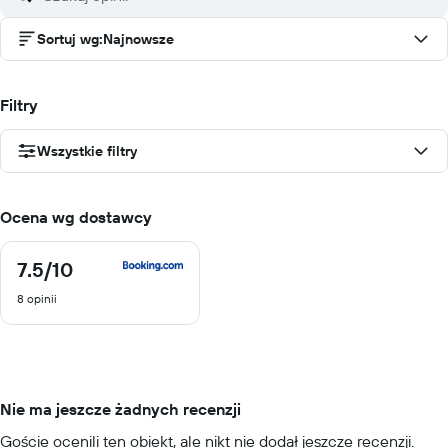
Sortuj wg
:
Najnowsze
Filtry
Wszystkie filtry
Ocena wg dostawcy
7.5
/10
7.5
z
8 opinii
10
Nie ma jeszcze żadnych recenzji
Goście ocenili ten obiekt, ale nikt nie dodał jeszcze recenzji.