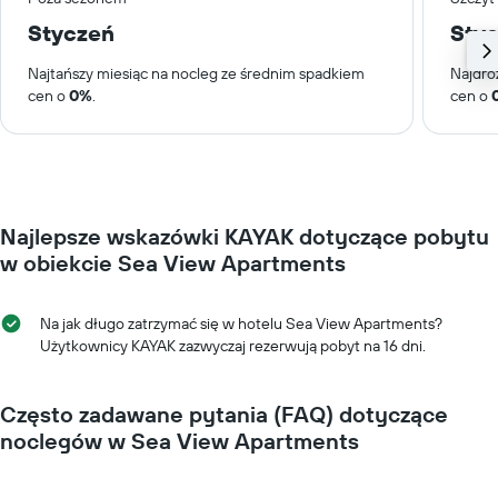
Styczeń
Sty
Najtańszy miesiąc na nocleg ze średnim spadkiem
Najdro
cen o
0%
.
cen o
Najlepsze wskazówki KAYAK dotyczące pobytu
w obiekcie Sea View Apartments
Na jak długo zatrzymać się w hotelu Sea View Apartments?
Użytkownicy KAYAK zazwyczaj rezerwują pobyt na 16 dni.
Często zadawane pytania (FAQ) dotyczące
noclegów w Sea View Apartments