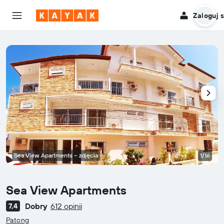
Zaloguj s
Sea View Apartments – zdjęcia
1/16
Sea View Apartments
Dobry
612 opinii
7,4
0-gwiazdkowy
Patong