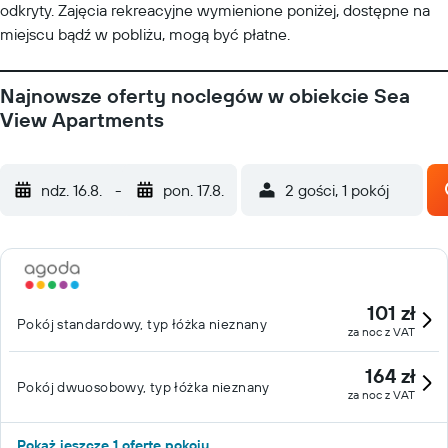
odkryty. Zajęcia rekreacyjne wymienione poniżej, dostępne na
miejscu bądź w pobliżu, mogą być płatne.
Najnowsze oferty noclegów w obiekcie Sea
View Apartments
ndz. 16.8.
-
pon. 17.8.
2 gości, 1 pokój
101 zł
Pokój standardowy, typ łóżka nieznany
za noc z VAT
164 zł
Pokój dwuosobowy, typ łóżka nieznany
za noc z VAT
Pokaż jeszcze 1 ofertę pokoju