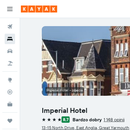
Loty
Hotele
Samochody
Lot+Hotel
Explore
Imperial Hotel – zdjęcia
Status lotu
KAYAK Business
NOWOŚĆ
Imperial Hotel
Bardzo dobry
1 148 opinii
8,7
Trips
4 gwiazdki
13-15 North Drive, East Anglia, Great Yarmouth