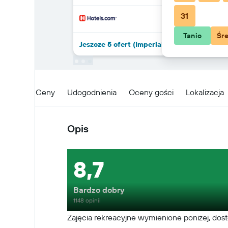
31
Tanio
Śr
Jeszcze 5 ofert (Imperial Hotel)
Opis
Ceny
Udogodnienia
Oceny gości
Lokalizacja
Opis
8,7
Bardzo dobry
1148 opinii
Zajęcia rekreacyjne wymienione poniżej, dos