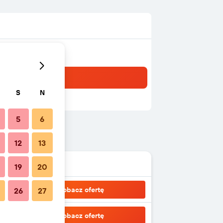
S
N
5
6
12
13
19
20
Zobacz ofertę
26
27
Zobacz ofertę