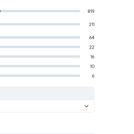
819
211
64
22
16
10
6