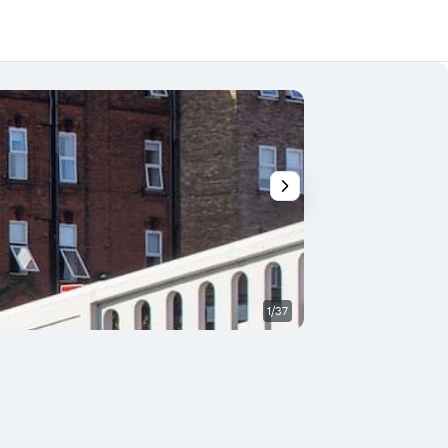
1/37
Inne