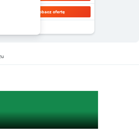
Zobacz ofertę
żu