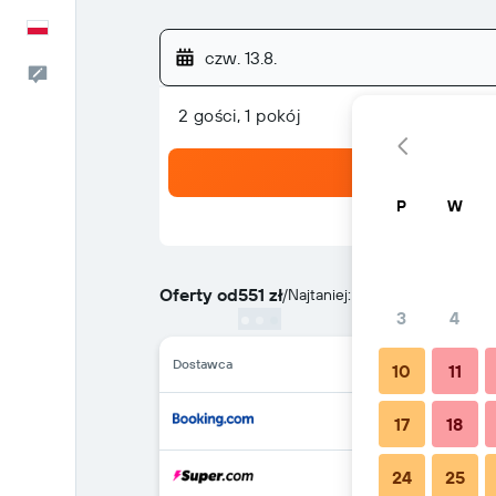
Polski
czw. 13.8.
Kontakt
2 gości, 1 pokój
P
W
Oferty od
551 zł
/
Najtaniej: cena za noc
3
4
Dostawca
10
11
17
18
24
25