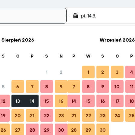
-
pt. 14.8.
Sierpień 2026
Wrzesień 2026
Szukaj
Ś
C
P
S
N
P
W
Ś
C
P
1
2
1
2
3
4
5
6
7
8
9
7
8
9
10
11
Łącznie za noc
12
13
14
15
16
14
15
16
17
18
551 zł
19
20
21
22
23
21
22
23
24
25
26
27
28
29
30
28
29
30
553 zł