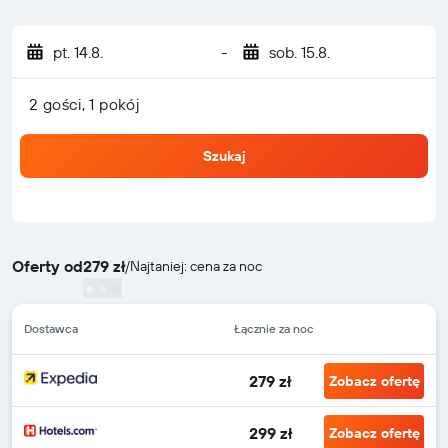
pt. 14.8.
-
sob. 15.8.
2 gości, 1 pokój
Szukaj
Oferty od
279 zł
/
Najtaniej: cena za noc
Dostawca
Łącznie za noc
279 zł
Zobacz ofertę
299 zł
Zobacz ofertę