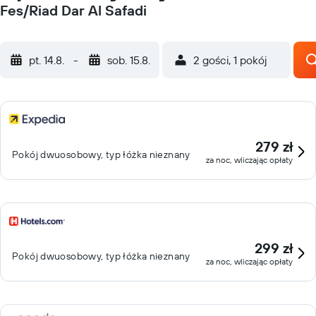
Fes/Riad Dar Al Safadi
pt. 14.8.
-
sob. 15.8.
2 gości, 1 pokój
279 zł
Pokój dwuosobowy, typ łóżka nieznany
za noc, wliczając opłaty
299 zł
Pokój dwuosobowy, typ łóżka nieznany
za noc, wliczając opłaty