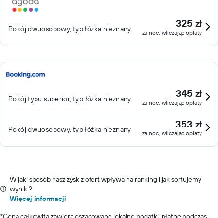
325 zł
Pokój dwuosobowy, typ łóżka nieznany
za noc, wliczając opłaty
345 zł
Pokój typu superior, typ łóżka nieznany
za noc, wliczając opłaty
353 zł
Pokój dwuosobowy, typ łóżka nieznany
za noc, wliczając opłaty
W jaki sposób nasz zysk z ofert wpływa na ranking i jak sortujemy
wyniki?
Więcej informacji
*
Cena całkowita zawiera oszacowane lokalne podatki, płatne podczas