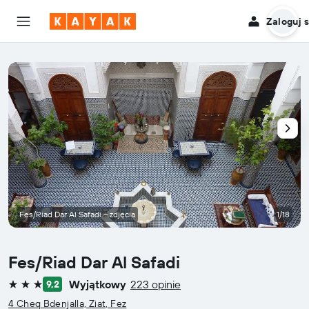
Zaloguj s
Fes/Riad Dar Al Safadi – zdjęcia
1/18
Fes/Riad Dar Al Safadi
Wyjątkowy
223 opinie
9,2
3 gwiazdki
4 Cheq Bdenjalla, Ziat, Fez