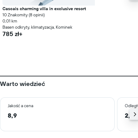
Cascais charming villa in exclusive resort
10 Znakomity (8 opinii)
0,01 km
Basen odkryty, klimatyzacja, Kominek
785 zł+
Warto wiedzieć
Jakość a cena
Odległ
8,9
2,9 