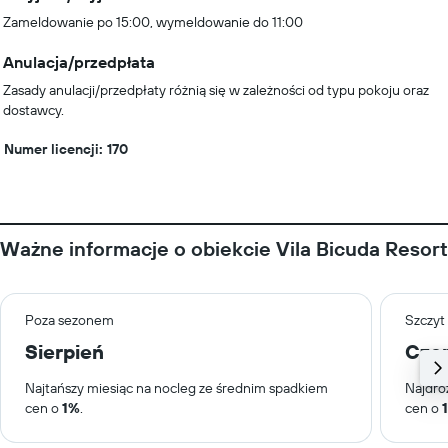
Zameldowanie po 15:00, wymeldowanie do 11:00
Anulacja/przedpłata
Zasady anulacji/przedpłaty różnią się w zależności od typu pokoju oraz
dostawcy.
Numer licencji: 170
Ważne informacje o obiekcie Vila Bicuda Resort
Poza sezonem
Szczyt
Sierpień
Cze
Najtańszy miesiąc na nocleg ze średnim spadkiem
Najdro
cen o
1%
.
cen o