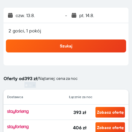
czw. 13.8.
-
pt. 14.8.
2 gości, 1 pokój
Szukaj
Oferty od
393 zł
/
Najtaniej: cena za noc
Dostawca
Łącznie za noc
393 zł
Zobacz ofertę
406 zł
Zobacz ofertę