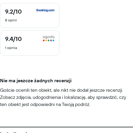
9.2
/10
9.2
z
8 opinii
10
9.4
/10
9.4
z
1 opinia
10
Nie ma jeszcze żadnych recenzji
Goście ocenili ten obiekt, ale nikt nie dodał jeszcze recenzji.
Zobacz zdjęcia, udogodnienia i lokalizację, aby sprawdzić, czy
ten obiekt jest odpowiedni na Twoją podróż.