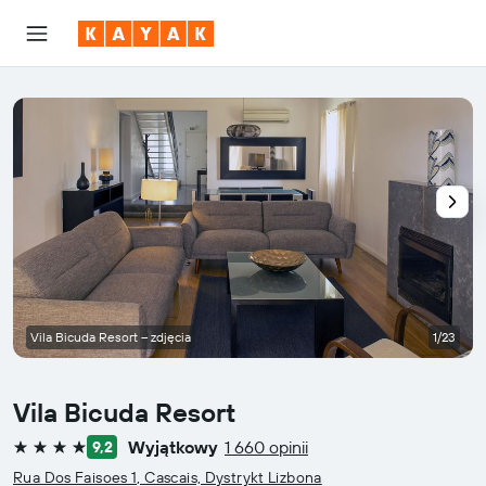
Vila Bicuda Resort – zdjęcia
1/23
Vila Bicuda Resort
Wyjątkowy
1 660 opinii
9,2
4 gwiazdki
Rua Dos Faisoes 1, Cascais, Dystrykt Lizbona