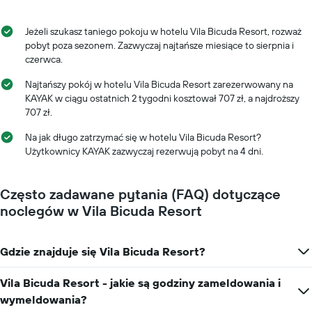
ma
1
oś
Jeżeli szukasz taniego pokoju w hotelu Vila Bicuda Resort, rozważ
X
pobyt poza sezonem. Zazwyczaj najtańsze miesiące to sierpnia i
przedstawiającą
czerwca.
liczbę
dni
Najtańszy pokój w hotelu Vila Bicuda Resort zarezerwowany na
przed
KAYAK w ciągu ostatnich 2 tygodni kosztował 707 zł, a najdroższy
przyjazdem
707 zł.
Wykres
ma
Na jak długo zatrzymać się w hotelu Vila Bicuda Resort?
1
Użytkownicy KAYAK zazwyczaj rezerwują pobyt na 4 dni.
oś
Y
przedstawiającą
Często zadawane pytania (FAQ) dotyczące
średnią
noclegów w Vila Bicuda Resort
cenę
za
pokój
Gdzie znajduje się Vila Bicuda Resort?
Vila Bicuda Resort - jakie są godziny zameldowania i
wymeldowania?