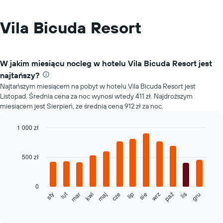
Vila Bicuda Resort
W jakim miesiącu nocleg w hotelu Vila Bicuda Resort jest
najtańszy?
Najtańszym miesiącem na pobyt w hotelu Vila Bicuda Resort jest
Listopad. Średnia cena za noc wynosi wtedy 411 zł. Najdroższym
miesiącem jest Sierpień, ze średnią ceną 912 zł za noc.
1 000 zł
Bar
Chart
graphic.
chart
with
500 zł
12
bars.
0
Poniższy
lut
sty
mar
kwi
maj
cze
lip
sie
wrz
paź
lis
gru
wykres
End
of
pokazuje
interactive
średnią
chart