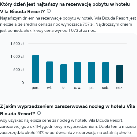
cenę
Który dzień jest najtańszy na rezerwację pobytu w hotelu
pokoju
Vila Bicuda Resort?
dla
Najtańszym dniem na rezerwację pobytu w hotelu Vila Bicuda Resort jest
każdego
niedziela, ze średnią ceną za noc wynoszącą 707 zł. Najdroższym dniem
miesiąca
jest poniedziałek, kiedy cena wynosi 1 073 zł za noc.
Wykres
ma
1
1 500 zł
oś
Bar
Chart
X
graphic.
chart
1 000 zł
with
przedstawiającą
7
miesiące.
500 zł
bars.
Wykres
ma
Poniższy
0
1
wykres
pon.
wt.
śr.
czw.
pt.
sob.
ndz.
End
oś
of
pokazuje
Y
interactive
średnią
chart
przedstawiającą
cenę
Z jakim wyprzedzeniem zarezerwować nocleg w hotelu Vila
średnią
pokoju
cenę
Bicuda Resort?
dla
za
Aby uzyskać najlepszą cenę za nocleg w hotelu Vila Bicuda Resort,
każdego
pokój
zarezerwuj go z ok.11-tygodniowym wyprzedzeniem. Dzięki temu możesz
dnia
zaoszczędzić około 28% w porównaniu z rezerwacją na ostatnią chwilę.
tygodnia