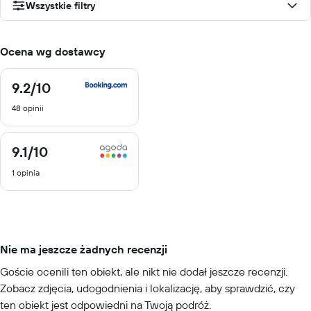
Wszystkie filtry
Ocena wg dostawcy
9.2
/10
9.2
z
48 opinii
10
9.1
/10
9.1
z
1 opinia
10
Nie ma jeszcze żadnych recenzji
Goście ocenili ten obiekt, ale nikt nie dodał jeszcze recenzji.
Zobacz zdjęcia, udogodnienia i lokalizację, aby sprawdzić, czy
ten obiekt jest odpowiedni na Twoją podróż.