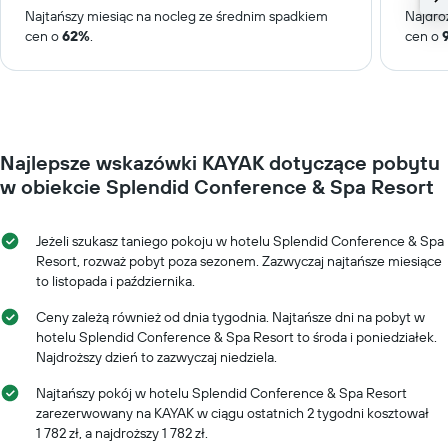
Najtańszy miesiąc na nocleg ze średnim spadkiem
Najdro
cen o
62%
.
cen o
Najlepsze wskazówki KAYAK dotyczące pobytu
w obiekcie Splendid Conference & Spa Resort
Jeżeli szukasz taniego pokoju w hotelu Splendid Conference & Spa
Resort, rozważ pobyt poza sezonem. Zazwyczaj najtańsze miesiące
to listopada i października.
Ceny zależą również od dnia tygodnia. Najtańsze dni na pobyt w
hotelu Splendid Conference & Spa Resort to środa i poniedziałek.
Najdroższy dzień to zazwyczaj niedziela.
Najtańszy pokój w hotelu Splendid Conference & Spa Resort
zarezerwowany na KAYAK w ciągu ostatnich 2 tygodni kosztował
1 782 zł, a najdroższy 1 782 zł.