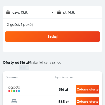
czw. 13.8.
-
pt. 14.8.
2 gości, 1 pokój
Szukaj
Oferty od
516 zł
/
Najtaniej: cena za noc
Dostawca
Łącznie za noc
516 zł
Zobacz ofertę
565 zł
Zobacz ofertę